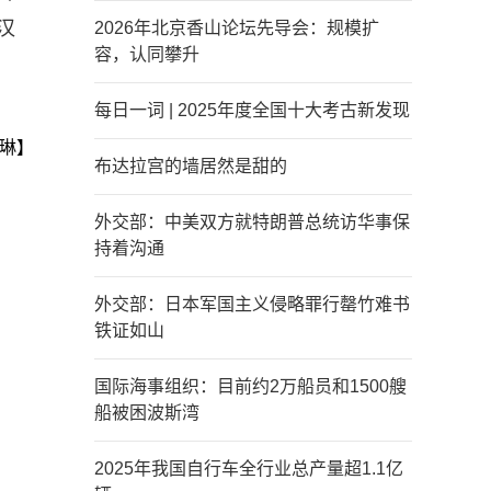
汉
2026年北京香山论坛先导会：规模扩
容，认同攀升
每日一词 | 2025年度全国十大考古新发现
琳】
布达拉宫的墙居然是甜的
外交部：中美双方就特朗普总统访华事保
持着沟通
外交部：日本军国主义侵略罪行罄竹难书
铁证如山
国际海事组织：目前约2万船员和1500艘
船被困波斯湾
2025年我国自行车全行业总产量超1.1亿