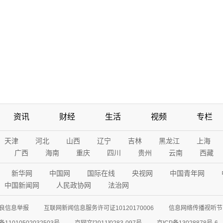
资讯
财经
生活
视频
专栏
天津
河北
山西
辽宁
吉林
黑龙江
上海
广西
海南
重庆
四川
贵州
云南
西藏
新华网
中国网
国际在线
央视网
中国青年网
中国新闻网
人民政协网
法治网
良信息举报
互联网新闻信息服务许可证10120170006
信息网络传播视听节目
11010502032503号
京网文[2011]0283-097号
京ICP备13028878号-6