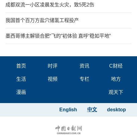
成都双流一小区凌晨发生火灾，致5死2伤
我国首个百万方盐穴储氢工程投产
墨西哥博主解锁合肥“飞的”初体验 直呼“稳如平地”
首页
时评
资讯
C财经
生活
视频
专栏
地方
漫画
观天下
English
中文
desktop