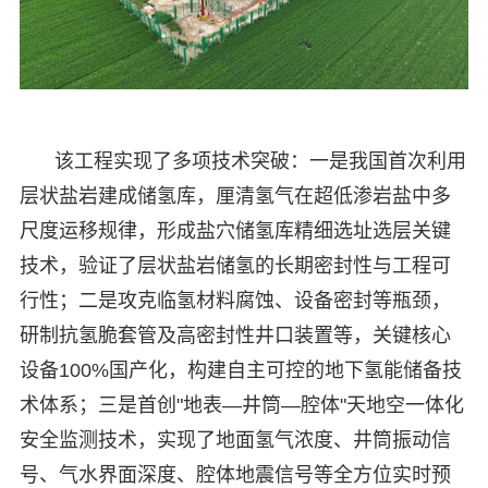
该工程实现了多项技术突破：一是我国首次利用
层状盐岩建成储氢库，厘清氢气在超低渗岩盐中多
尺度运移规律，形成盐穴储氢库精细选址选层关键
技术，验证了层状盐岩储氢的长期密封性与工程可
行性；二是攻克临氢材料腐蚀、设备密封等瓶颈，
研制抗氢脆套管及高密封性井口装置等，关键核心
设备100%国产化，构建自主可控的地下氢能储备技
术体系；三是首创"地表—井筒—腔体"天地空一体化
安全监测技术，实现了地面氢气浓度、井筒振动信
号、气水界面深度、腔体地震信号等全方位实时预