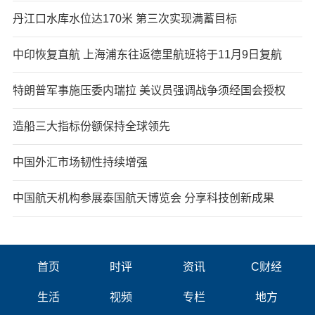
丹江口水库水位达170米 第三次实现满蓄目标
中印恢复直航 上海浦东往返德里航班将于11月9日复航
特朗普军事施压委内瑞拉 美议员强调战争须经国会授权
造船三大指标份额保持全球领先
中国外汇市场韧性持续增强
中国航天机构参展泰国航天博览会 分享科技创新成果
首页
时评
资讯
C财经
生活
视频
专栏
地方