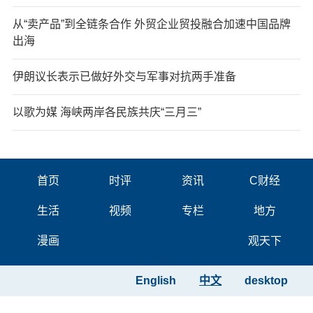
从“卖产品”到全链条合作 外贸企业贸投融合加速中国品牌
出海
伊朗议长表示已做好外交与军事对抗两手准备
以歌为媒 海峡两岸各民族共庆“三月三”
首页
时评
资讯
C财经
生活
视频
专栏
地方
漫画
观天下
English
中文
desktop