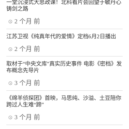
一堂沉浸式大思政课！北科看片会回望于敏丹心
铸剑之路
2 个月 前
江苏卫视《纯真年代的爱情》定档6月2日播出
2 个月 前
取材于“中央文库”真实历史事件 电影《密档》发
布概念先导片
3 个月 前
《绵羊侦探团》首映，马思纯、沙溢、土豆陪你
跨过人生难“蹄”
3 个月 前