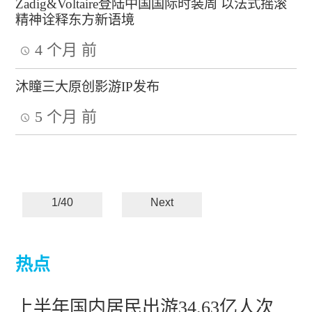
Zadig&Voltaire登陆中国国际时装周 以法式摇滚
精神诠释东方新语境
4 个月 前
沐瞳三大原创影游IP发布
5 个月 前
1/40
Next
热点
上半年国内居民出游34.63亿人次