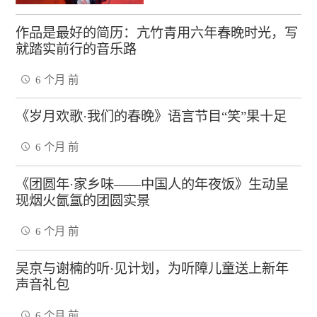
作品是最好的简历：亢竹青用六年春晚时光，写
就踏实前行的音乐路
6 个月 前
《岁月欢歌·我们的春晚》语言节目“笑”果十足
6 个月 前
《团圆年·家乡味——中国人的年夜饭》生动呈
现烟火氤氲的团圆实景
6 个月 前
吴京与谢楠的听·见计划，为听障儿童送上新年
声音礼包
6 个月 前