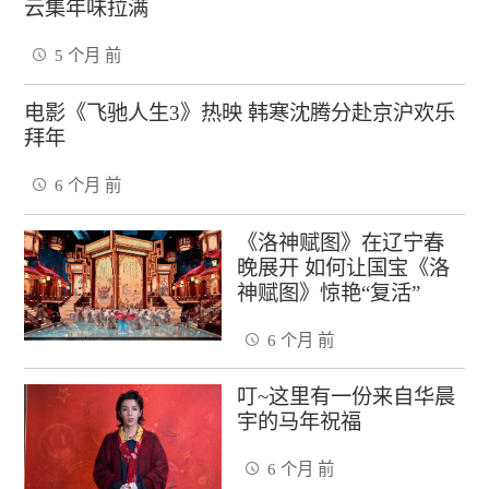
云集年味拉满
5 个月 前
电影《飞驰人生3》热映 韩寒沈腾分赴京沪欢乐
拜年
6 个月 前
《洛神赋图》在辽宁春
晚展开 如何让国宝《洛
神赋图》惊艳“复活”
6 个月 前
叮~这里有一份来自华晨
宇的马年祝福
6 个月 前