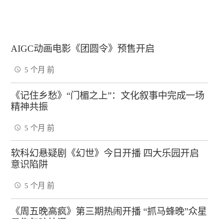
AIGC动画电影《团圆令》预售开启
5 个月 前
《记住乡愁》“门楣之上”：文化叙事中完成一场
精神共振
5 个月 前
软科幻悬疑剧《幻世》今日开播 四大乐园开启
意识陷阱
5 个月 前
《周五晚高疯》第三期热闹开播 “抓马蜂晚”众星