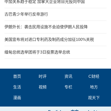
中加关系趋于稳定 加拿大企业将目光投向中国
古巴青少年举行反帝游行
伊朗外长：袭击民用设施不会迫使伊朗人民投降
美国宣布将对进口专利药及制药成分加征100%关税
缅甸总统选举团将于3日投票选举总统
首页
时评
资讯
C财经
生活
视频
专栏
地方
漫画
观天下