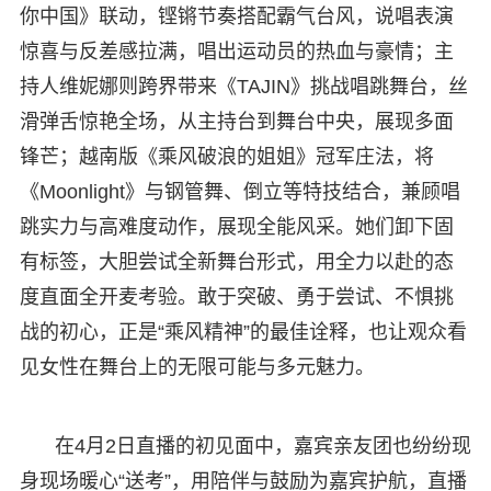
你中国》联动，铿锵节奏搭配霸气台风，说唱表演
惊喜与反差感拉满，唱出运动员的热血与豪情；主
持人维妮娜则跨界带来《TAJIN》挑战唱跳舞台，丝
滑弹舌惊艳全场，从主持台到舞台中央，展现多面
锋芒；越南版《乘风破浪的姐姐》冠军庄法，将
《Moonlight》与钢管舞、倒立等特技结合，兼顾唱
跳实力与高难度动作，展现全能风采。她们卸下固
有标签，大胆尝试全新舞台形式，用全力以赴的态
度直面全开麦考验。敢于突破、勇于尝试、不惧挑
战的初心，正是“乘风精神”的最佳诠释，也让观众看
见女性在舞台上的无限可能与多元魅力。
在4月2日直播的初见面中，嘉宾亲友团也纷纷现
身现场暖心“送考”，用陪伴与鼓励为嘉宾护航，直播