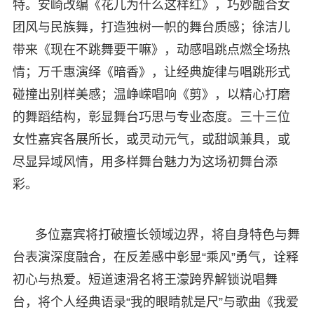
特。安崎改编《花儿为什么这样红》，巧妙融合女
团风与民族舞，打造独树一帜的舞台质感；徐洁儿
带来《现在不跳舞要干嘛》，动感唱跳点燃全场热
情；万千惠演绎《暗香》，让经典旋律与唱跳形式
碰撞出别样美感；温峥嵘唱响《剪》，以精心打磨
的舞蹈结构，彰显舞台巧思与专业态度。三十三位
女性嘉宾各展所长，或灵动元气，或甜飒兼具，或
尽显异域风情，用多样舞台魅力为这场初舞台添
彩。
多位嘉宾将打破擅长领域边界，将自身特色与舞
台表演深度融合，在反差感中彰显“乘风”勇气，诠释
初心与热爱。短道速滑名将王濛跨界解锁说唱舞
台，将个人经典语录“我的眼睛就是尺”与歌曲《我爱