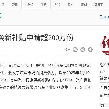
时评
资讯
C财经
生活
视频
专栏
原创
观天下
下
移
换新补贴申请超200万份
分享
络病
3日， 记者从商务部了解到，今年汽车以旧换新补贴范
升”
，激发了汽车市场的消费活力。截至2025年4月10
暨第
2万份，其中汽车报废更新补贴申请74.7万份，汽车置换
政策效果的持续显效带动汽车企业新品密集上市，3月份
广西
布荔
XTr