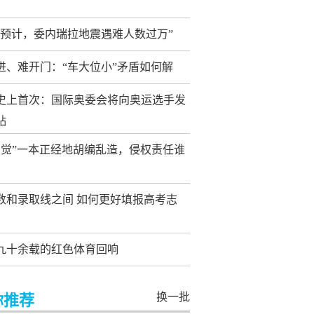
步预计，委内瑞拉地震遇难人数过万”
进、难开门：“车大位小”矛盾如何解
史上首次：国际奥委会将向奥运选手发
贴
I幻觉”一本正经地胡编乱造，侵权责任谁
数和录取线之间 如何更好填报高考志
九十余载的红色体育回响
换一批
你推荐