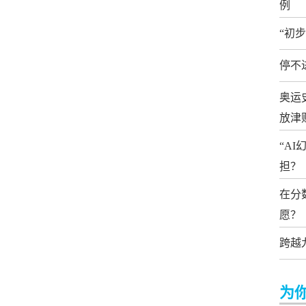
例
“初
停不
奥运
放津
“A
担？
在分
愿？
跨越
为