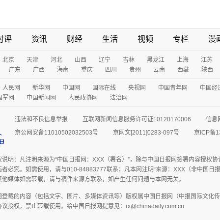
时评
资讯
财经
生活
视频
专栏
漫
北京
天津
河北
山西
辽宁
吉林
黑龙江
上海
江苏
广东
广西
海南
重庆
四川
贵州
云南
西藏
陕西
人民网
新华网
中国网
国际在线
央视网
中国青年网
中国经
国军网
中国新闻网
人民政协网
法治网
违法和不良信息举报
互联网新闻信息服务许可证10120170006
信息
京公网安备11010502032503号
京网文[2011]0283-097号
京ICP备1
权说明：凡注明来源为“中国日报网：XXX（署名）”，除与中国日报网签署内容授权
者必究。如需使用，请与010-84883777联系；凡本网注明“来源：XXX（非中国
其他媒体如需转载，请与稿件来源方联系，如产生任何问题与本网无关。
网登载的内容（包括文字、图片、多媒体资讯等）版权属中国日报网（中报国际文化传
授权，禁止转载使用。给中国日报网提意见：rx@chinadaily.com.cn