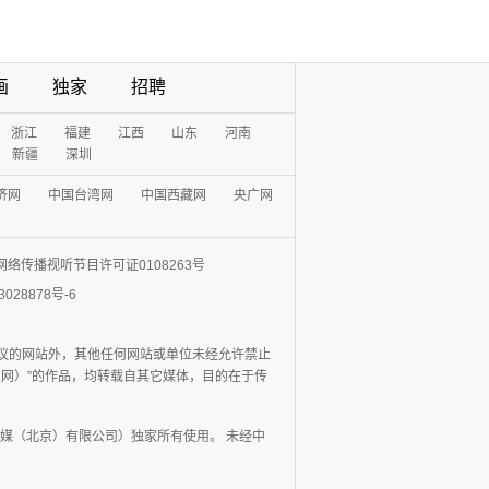
画
独家
招聘
浙江
福建
江西
山东
河南
新疆
深圳
济网
中国台湾网
中国西藏网
央广网
网络传播视听节目许可证0108263号
3028878号-6
协议的网站外，其他任何网站或单位未经允许禁止
日报网）”的作品，均转载自其它媒体，目的在于传
媒（北京）有限公司）独家所有使用。 未经中