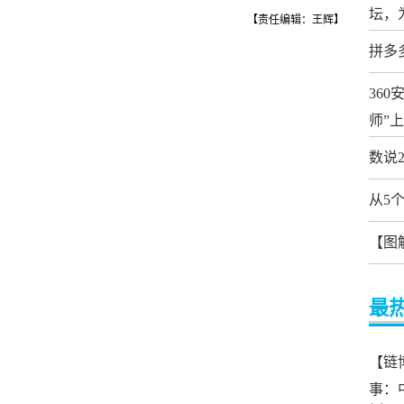
坛，
【责任编辑：王辉】
拼多
36
师”
数说
从5
【图
最
【链
事：