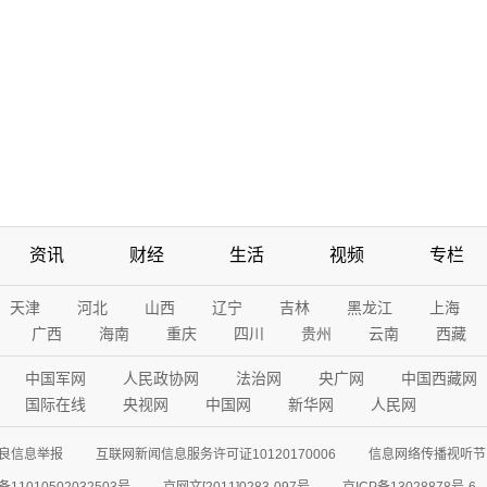
资讯
财经
生活
视频
专栏
天津
河北
山西
辽宁
吉林
黑龙江
上海
广西
海南
重庆
四川
贵州
云南
西藏
中国军网
人民政协网
法治网
央广网
中国西藏网
国际在线
央视网
中国网
新华网
人民网
良信息举报
互联网新闻信息服务许可证10120170006
信息网络传播视听节目
11010502032503号
京网文[2011]0283-097号
京ICP备13028878号-6