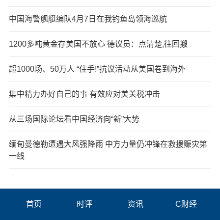
中国海警舰艇编队4月7日在我钓鱼岛领海巡航
1200多吨黄金存美国不放心 德议员：点清楚,往回搬
超1000场、50万人 “住手!”抗议活动从美国卷到海外
集中精力办好自己的事 有效应对美关税冲击
从三场国际论坛看中国经济向“新”大势
缅甸曼德勒遭遇大风强降雨 中方力量仍冲锋在救援赈灾第
一线
首页
时评
资讯
C财经