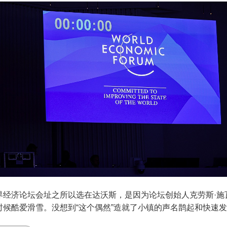
界经济论坛会址之所以选在达沃斯，是因为论坛创始人克劳斯·施
时候酷爱滑雪。没想到“这个偶然”造就了小镇的声名鹊起和快速