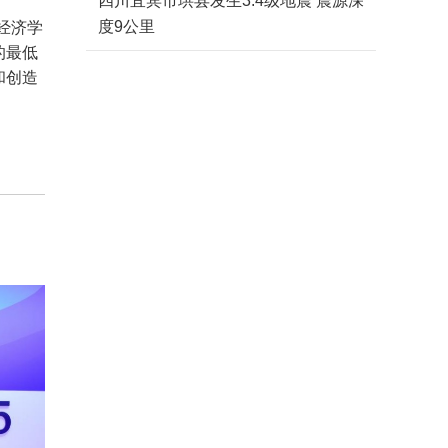
四川宜宾市珙县发生3.4级地震 震源深
度9公里
经济学
的最低
和创造