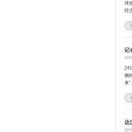
球
经
记
2025
2
侧
来
达
2025