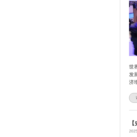
世
发
济
【
2025