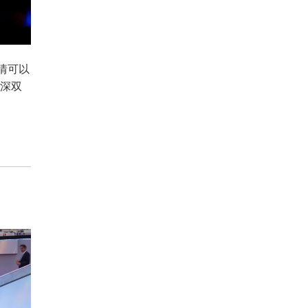
情可以
加深双