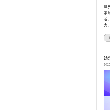
世
家
谷
力
达
2025