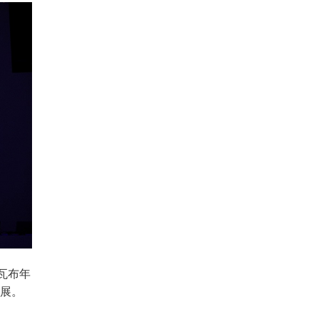
瓦布年
发展。