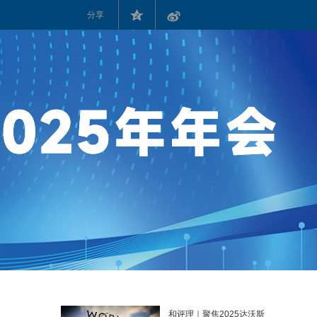
分享
和评理｜聚焦2025达沃斯