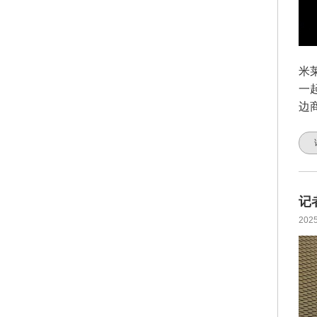
米
一
边
记
2025