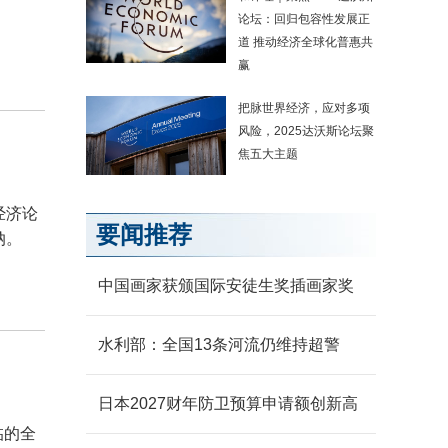
论坛：回归包容性发展正
道 推动经济全球化普惠共
赢
把脉世界经济，应对多项
风险，2025达沃斯论坛聚
焦五大主题
经济论
要闻推荐
纳。
中国画家获颁国际安徒生奖插画家奖
水利部：全国13条河流仍维持超警
日本2027财年防卫预算申请额创新高
临的全