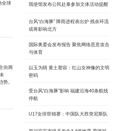
动全球
我使馆发布公民赴泰参加文体活动提醒
台风“白海豚” 降雨进程表出炉 残余环流
或将影响北方
国际奥委会发布报告 聚焦网络恶意攻击
与体育
主街两
以玉为睛 黄土塑容：红山女神像的文明
的未
密码
趋势。
受台风“白海豚”影响 福建沿海40条航线
停航
U17女排世锦赛：中国队大胜突尼斯队