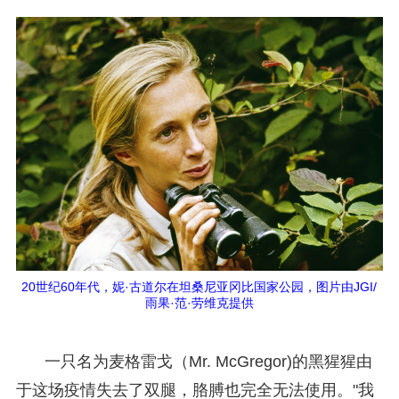
20世纪60年代，妮·古道尔在坦桑尼亚冈比国家公园，图片由JGI/
雨果·范·劳维克提供
一只名为麦格雷戈（Mr. McGregor)的黑猩猩由
于这场疫情失去了双腿，胳膊也完全无法使用。"我