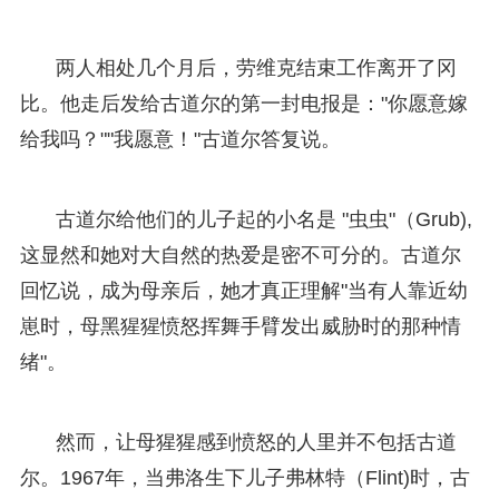
两人相处几个月后，劳维克结束工作离开了冈
比。他走后发给古道尔的第一封电报是："你愿意嫁
给我吗？""我愿意！"古道尔答复说。
古道尔给他们的儿子起的小名是 "虫虫"（Grub),
这显然和她对大自然的热爱是密不可分的。古道尔
回忆说，成为母亲后，她才真正理解"当有人靠近幼
崽时，母黑猩猩愤怒挥舞手臂发出威胁时的那种情
绪"。
然而，让母猩猩感到愤怒的人里并不包括古道
尔。1967年，当弗洛生下儿子弗林特（Flint)时，古