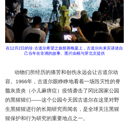
在12月2日的珍·古道尔希望之旅慈善晚宴上，古道尔向来宾讲述自
己当年在非洲的故事。图片由根与芽北京提供
动物们所经历的痛苦和创伤永远会让古道尔动
容。1966年，古道尔眼睁睁地看着一场毁灭性的脊
髓灰质炎（小儿麻痹症）疫情袭击了冈比国家公园
的黑猩猩们——这个公园今天因古道尔在这里对野
生黑猩猩进行的长期研究而闻名，是全球关注黑猩
猩保护和行为研究的重要地点之一。