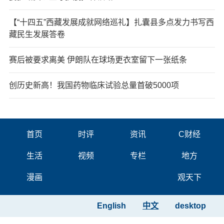
【“十四五”西藏发展成就网络巡礼】扎囊县多点发力书写西
藏民生发展答卷
赛后被要求离美 伊朗队在球场更衣室留下一张纸条
创历史新高！我国药物临床试验总量首破5000项
首页
时评
资讯
C财经
生活
视频
专栏
地方
漫画
观天下
English
中文
desktop