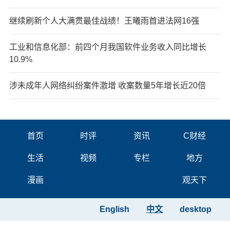
继续刷新个人大满贯最佳战绩！王曦雨首进法网16强
工业和信息化部：前四个月我国软件业务收入同比增长
10.9%
涉未成年人网络纠纷案件激增 收案数量5年增长近20倍
首页
时评
资讯
C财经
生活
视频
专栏
地方
漫画
观天下
English
中文
desktop