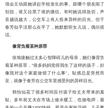
强会主动跟她讲起学校发生的事。跟哪个朋友闹了
别扭，谁又拉黑了谁的微信。有时她说得急切，声
音越说越大，公交车上有人投来异样的目光。但于
春芳似乎没那么在乎了，她默默听女儿说，偶尔搭
话。
像背负着某种原罪
徐旭接触过太多心智障碍儿的母亲，她们像背负
着某种原罪，“很多妈妈觉得我生了这样的孩子，好
像我对这个家庭做错了什么事”。耻感总是突然而
至，就像于春芳在公交车里感受到的异样目光。
韩怡仙花了很多时间应付孩子给丈夫带来的羞
耻。多年前丈夫在市场上做水暖工，也做电焊，最
多的一个月赚1400块钱。那是全家的花销。儿子鹏