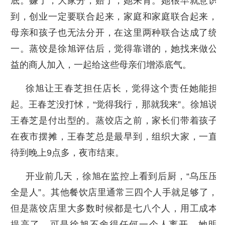
底。赚了，大家分，赔了，她来背。她很早就意识
到，创业一定要联合起来，家庭和家庭联合起来，
母亲和孩子也无法分开，在这里两种联合达成了统
一。蒸饺是徐旭评估后，觉得靠谱的，她找来做公
益的商人加入，一起给这些母亲们增添底气。
徐旭让王春芝担任店长，觉得这个责任她能担
起。王春芝没打怵，“觉得我行，那就我来”。徐旭说
王春芝是付出型的。蒸饺店之前，家长们带着孩子
在夜市摆摊，王春芝总是最早到，组织大家，一直
待到晚上9点多，夜市结束。
开业前几天，徐旭在监控上看到后厨，“乌压压
全是人”。其他餐饮店里通常三四个人手就足够了，
但是蒸饺店里大多数时候都是七八个人，用工成本
提高了。可是徐旭不舍得任何一个人离开。她明