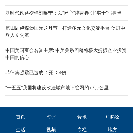
新时代铁路榜样刘曜宁：以“匠心”淬青春 让“实干”写担当
第四届卢森堡国际龙舟节：打造多元文化交流平台 促进中
欧人文交流
中国美国商会名誉主席: 中美关系回稳将极大提振企业投资
中国的信心
菲律宾强震已造成15死134伤
“十五五”我国将建设改造城市地下管网约77万公里
首页
时评
资讯
C财经
生活
视频
专栏
地方