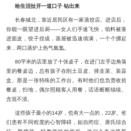
给生活扯开一道口子 钻出来
长春城北，靠近居民区有一家蒸饺店。进店后，
你能一眼望进后厨——女人们手速飞快，馅料被塞
进面皮，饺子捏成，蒸屉被迅速填满，一个个摞起
来，两口蒸炉上热气氤氲。
80平米的店里放了十张桌子，在进门左手边角落
里的餐桌边，总有孩子在削土豆皮、择韭菜、装蒜
盒。那是一张特殊的工作台。有时他们也负责收拾
餐桌，扫地，偶尔照顾客人用餐，话语断断续续、
含混不清。
这些孩子最小的14岁，也有大一点的，22岁。他
们患有不同程度的心智障碍，如自闭症、唐氏综合