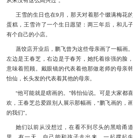
从来没有这么高兴过”。
王雪的生日也在9月，那天对着那个缀满梅花的
蛋糕，王雪许了一个生日愿望：两三年后，和儿子
有个自己的小店。
蒸饺店开业后，鹏飞曾为这些母亲画了一幅画。
左边是王春芝，右边是于春芳，她托着徐强的脸，
意味着照顾。戴眼镜的代表着他那做老师的母亲韩
怡仙，长头发的代表着其他的母亲。
“他可能就是瞎画的。”韩怡仙说。可是大家都喜
欢，王春芝总爱跟别人展示那幅画，“鹏飞画的，画
的我们”。
她们以前从没想过，在看不到尽头的黑暗甬道
里，有一天，自己能和孩子走出来，一起撑起生