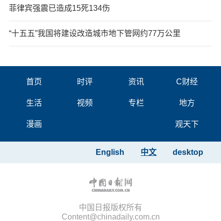
菲律宾强震已造成15死134伤
“十五五”我国将建设改造城市地下管网约77万公里
首页
时评
资讯
C财经
生活
视频
专栏
地方
漫画
观天下
English
中文
desktop
中国日报版权所有
Content@chinadaily.com.cn