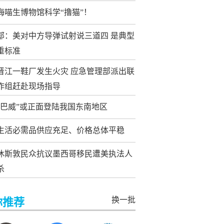
海喵生博物馆科学“撸猫”！
部：美对中方导弹试射说三道四 是典型
重标准
晋江一鞋厂发生火灾 应急管理部派出联
作组赶赴现场指导
“巴威”或正面登陆我国东南地区
生活必需品供应充足、价格总体平稳
休斯敦民众抗议墨西哥移民遭美执法人
杀
换一批
你推荐