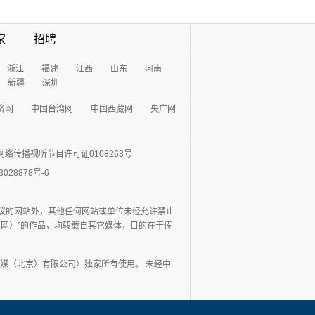
家
招聘
浙江
福建
江西
山东
河南
新疆
深圳
济网
中国台湾网
中国西藏网
央广网
网络传播视听节目许可证0108263号
3028878号-6
协议的网站外，其他任何网站或单位未经允许禁止
日报网）”的作品，均转载自其它媒体，目的在于传
媒（北京）有限公司）独家所有使用。 未经中