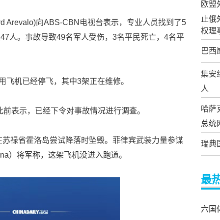
欧盟
止俄
 Arevalo)向ABS-CBN电视台表示，专业人员找到了5
权理
7人。事故导致49名军人受伤，3名平民死亡，4名平
巴西
集安
军用飞机已经停飞，其中3架正在维修。
人
哈萨
此前表示，已经下令对事故情况进行调查。
总统
试图在苏禄省霍洛岛尝试降落时坠毁。菲律宾武装力量参谋
瑞典
behana）将军称，这架飞机没进入跑道。
最
六国