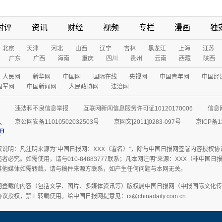
时评
资讯
财经
视频
专栏
漫画
独
北京
天津
河北
山西
辽宁
吉林
黑龙江
上海
江苏
广东
广西
海南
重庆
四川
贵州
云南
西藏
陕西
人民网
新华网
中国网
国际在线
央视网
中国青年网
中国经
国军网
中国新闻网
人民政协网
法治网
违法和不良信息举报
互联网新闻信息服务许可证10120170006
信息
京公网安备11010502032503号
京网文[2011]0283-097号
京ICP备1
权说明：凡注明来源为“中国日报网：XXX（署名）”，除与中国日报网签署内容授权
者必究。如需使用，请与010-84883777联系；凡本网注明“来源：XXX（非中国
其他媒体如需转载，请与稿件来源方联系，如产生任何问题与本网无关。
网登载的内容（包括文字、图片、多媒体资讯等）版权属中国日报网（中报国际文化传
授权，禁止转载使用。给中国日报网提意见：rx@chinadaily.com.cn