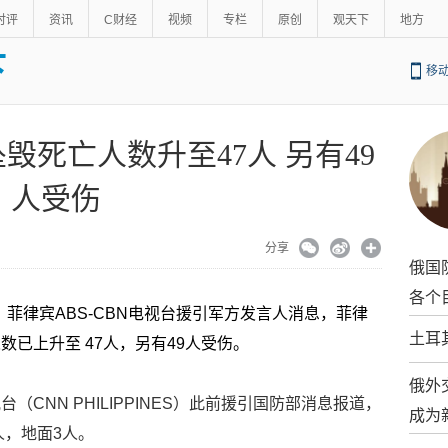
时评
资讯
C财经
视频
专栏
原创
观天下
地方
下
移
毁死亡人数升至47人 另有49
人受伤
分享
俄国
各个
 菲律宾ABS-CBN电视台援引军方发言人消息，菲律
土耳
已上升至 47人，另有49人受伤。
俄外
CNN PHILIPPINES）此前援引国防部消息报道，
成为
人，地面3人。