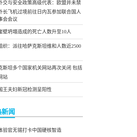
外交与安全政策高级代表：欧盟并未禁
外长飞机过境前往日内瓦参加联合国人
事会会议
崖壁坍塌造成的死亡人数升至10人
组织：派往哈萨克斯坦维和人数近2500
克斯坦多个国家机关网站再次关闭 包括
网站
国王夫妇新冠检测呈阳性
热新闻
体验官无锡打卡中国硬核智造