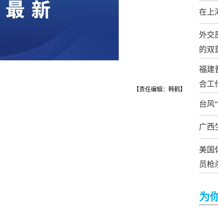
在上
外交
的双
福建
合工
【责任编辑：韩鹤】
台风
广西
美国
员枪
为