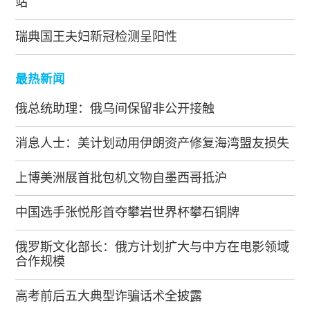
站
瑞典国王夫妇新冠检测呈阳性
最热新闻
俄总统助理：俄乌间保留非公开接触
消息人士：美计划动用伊朗资产修复海湾盟友损失
上博美洲展首批包机文物自墨西哥抵沪
中国选手张悦彤首夺攀岩世界杯攀石铜牌
俄罗斯文化部长：俄方计划扩大与中方在电影领域
合作规模
高考前后五大典型诈骗话术全披露