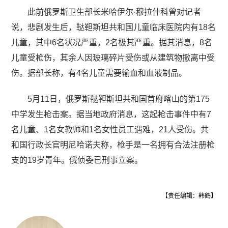
此前俄罗斯卫生部长米哈伊尔·穆拉什科曾对记者
说，悲剧发生后，鞑靼斯坦共和国儿童临床医院内有18名
儿童，其中6名状况严重，2名极其严重。据其消息，8名
儿童受枪伤，其余人因玻璃碎片受伤或从建筑物撤离中受
伤。据部长称，有4名儿童需要输血和血液制品。
5月11日，俄罗斯鞑靼斯坦共和国首府喀山的第175
中学发生枪击案。据当地政府消息，这起枪击事件中有7
名儿童、1名女教师和1名女性员工遇难，21人受伤。共
和国行政长官明尼哈诺夫称，枪手是一名拥有合法注册枪
支的19岁青年。俄侦委已刑事立案。
【责任编辑：韩鹤】