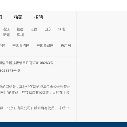
画
独家
招聘
浙江
福建
江西
山东
河南
新疆
深圳
济网
中国台湾网
中国西藏网
央广网
网络传播视听节目许可证0108263号
3028878号-6
协议的网站外，其他任何网站或单位未经允许禁止
日报网）”的作品，均转载自其它媒体，目的在于传
媒（北京）有限公司）独家所有使用。 未经中