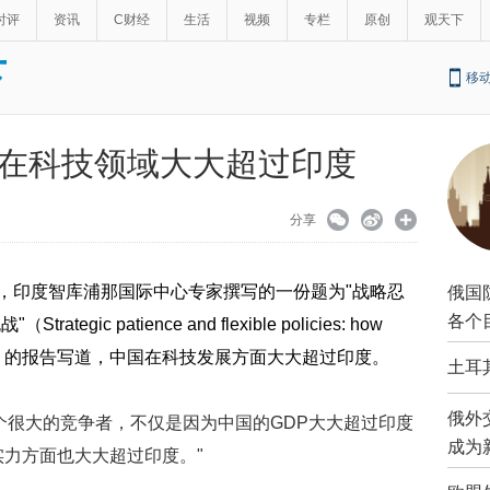
时评
资讯
C财经
生活
视频
专栏
原创
观天下
下
移
在科技领域大大超过印度
分享
道，印度智库浦那国际中心专家撰写的一份题为"战略忍
俄国
各个
c patience and flexible policies: how
na challenge）的报告写道，中国在科技发展方面大大超过印度。
土耳
俄外
个很大的竞争者，不仅是因为中国的GDP大大超过印度
成为
实力方面也大大超过印度。"