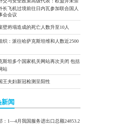
外交与安全政策高级代表：欧盟并未禁
外长飞机过境前往日内瓦参加联合国人
事会会议
崖壁坍塌造成的死亡人数升至10人
组织：派往哈萨克斯坦维和人数近2500
克斯坦多个国家机关网站再次关闭 包括
网站
国王夫妇新冠检测呈阳性
热新闻
：1—4月我国服务进出口总额24853.2