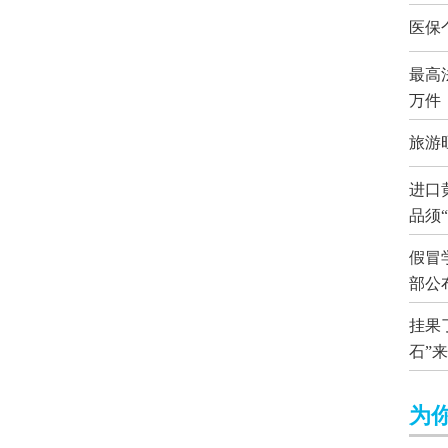
医保
最高
万件
旅游
进口
品须
假冒
部公
挂果
石”
为