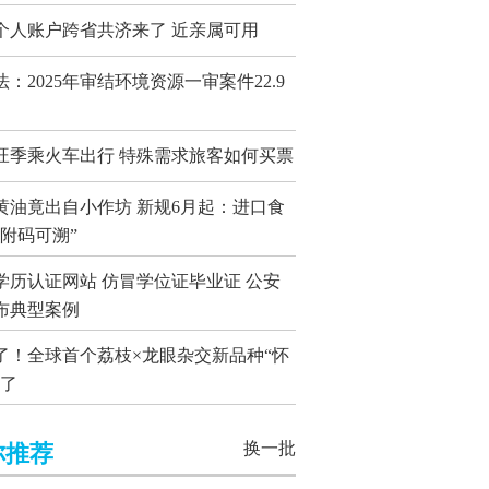
个人账户跨省共济来了 近亲属可用
法：2025年审结环境资源一审案件22.9
旺季乘火车出行 特殊需求旅客如何买票
黄油竟出自小作坊 新规6月起：进口食
“附码可溯”
学历认证网站 仿冒学位证毕业证 公安
布典型案例
了！全球首个荔枝×龙眼杂交新品种“怀
来了
换一批
你推荐