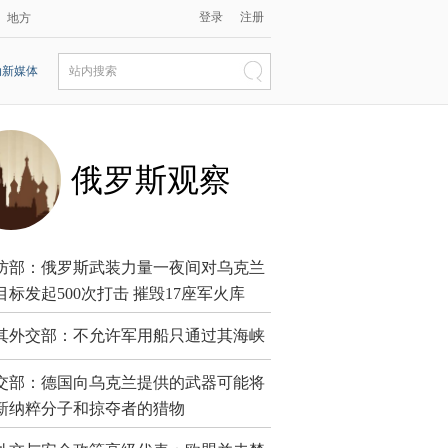
登录
注册
地方
动新媒体
站内搜索
俄罗斯观察
防部：俄罗斯武装力量一夜间对乌克兰
目标发起500次打击 摧毁17座军火库
其外交部：不允许军用船只通过其海峡
交部：德国向乌克兰提供的武器可能将
新纳粹分子和掠夺者的猎物