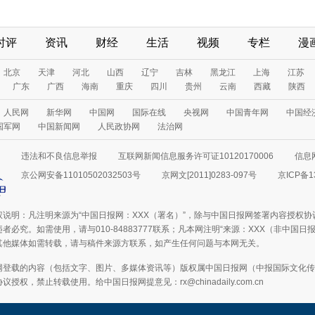
时评
资讯
财经
生活
视频
专栏
漫
北京
天津
河北
山西
辽宁
吉林
黑龙江
上海
江苏
广东
广西
海南
重庆
四川
贵州
云南
西藏
陕西
人民网
新华网
中国网
国际在线
央视网
中国青年网
中国经
国军网
中国新闻网
人民政协网
法治网
违法和不良信息举报
互联网新闻信息服务许可证10120170006
信息
京公网安备11010502032503号
京网文[2011]0283-097号
京ICP备1
权说明：凡注明来源为“中国日报网：XXX（署名）”，除与中国日报网签署内容授权
者必究。如需使用，请与010-84883777联系；凡本网注明“来源：XXX（非中国
其他媒体如需转载，请与稿件来源方联系，如产生任何问题与本网无关。
网登载的内容（包括文字、图片、多媒体资讯等）版权属中国日报网（中报国际文化传
授权，禁止转载使用。给中国日报网提意见：rx@chinadaily.com.cn