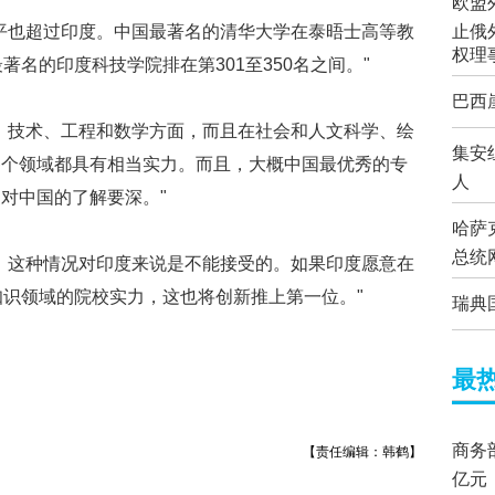
欧盟
平也超过印度。中国最著名的清华大学在泰晤士高等教
止俄
权理
著名的印度科技学院排在第301至350名之间。"
巴西
、技术、工程和数学方面，而且在社会和人文科学、绘
集安
各个领域都具有相当实力。而且，大概中国最优秀的专
人
对中国的了解要深。"
哈萨
总统
，这种情况对印度来说是不能接受的。如果印度愿意在
知识领域的院校实力，这也将创新推上第一位。"
瑞典
最
商务部
【责任编辑：韩鹤】
亿元