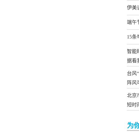
伊美
端午
15
智能
据看
台风
阵风可
北京
短时
为