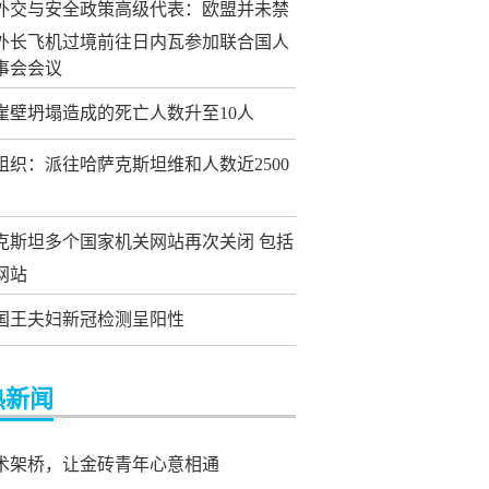
外交与安全政策高级代表：欧盟并未禁
外长飞机过境前往日内瓦参加联合国人
事会会议
崖壁坍塌造成的死亡人数升至10人
组织：派往哈萨克斯坦维和人数近2500
克斯坦多个国家机关网站再次关闭 包括
网站
国王夫妇新冠检测呈阳性
热新闻
术架桥，让金砖青年心意相通