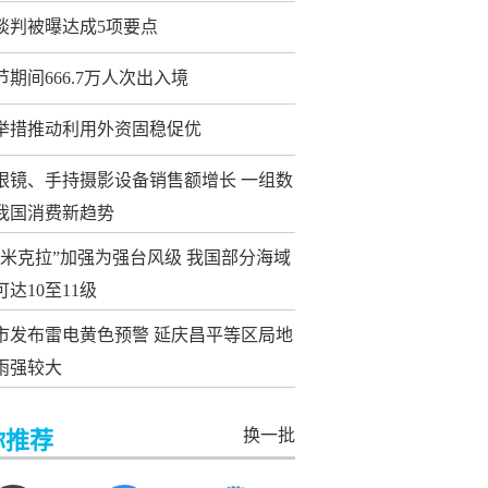
谈判被曝达成5项要点
节期间666.7万人次出入境
条举措推动利用外资固稳促优
眼镜、手持摄影设备销售额增长 一组数
我国消费新趋势
“米克拉”加强为强台风级 我国部分海域
达10至11级
市发布雷电黄色预警 延庆昌平等区局地
雨强较大
换一批
你推荐