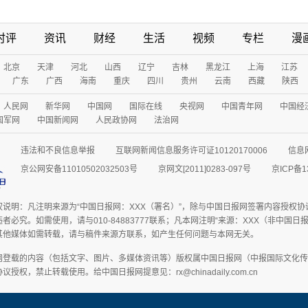
时评
资讯
财经
生活
视频
专栏
漫
北京
天津
河北
山西
辽宁
吉林
黑龙江
上海
江苏
广东
广西
海南
重庆
四川
贵州
云南
西藏
陕西
人民网
新华网
中国网
国际在线
央视网
中国青年网
中国经
国军网
中国新闻网
人民政协网
法治网
违法和不良信息举报
互联网新闻信息服务许可证10120170006
信息
京公网安备11010502032503号
京网文[2011]0283-097号
京ICP备1
权说明：凡注明来源为“中国日报网：XXX（署名）”，除与中国日报网签署内容授权
者必究。如需使用，请与010-84883777联系；凡本网注明“来源：XXX（非中国
其他媒体如需转载，请与稿件来源方联系，如产生任何问题与本网无关。
网登载的内容（包括文字、图片、多媒体资讯等）版权属中国日报网（中报国际文化传
授权，禁止转载使用。给中国日报网提意见：rx@chinadaily.com.cn