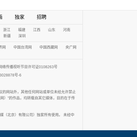
画
独家
招聘
浙江
福建
江西
山东
河南
新疆
深圳
济网
中国台湾网
中国西藏网
央广网
网络传播视听节目许可证0108263号
3028878号-6
协议的网站外，其他任何网站或单位未经允许禁止
日报网）”的作品，均转载自其它媒体，目的在于传
媒（北京）有限公司）独家所有使用。 未经中