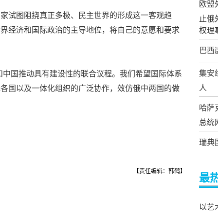
欧盟
国家试图阻挠真正多极、民主世界的形成这一客观趋
止俄
世界经济和国际政治的主导地位，将自己的意愿和要求
权理
巴西
集安
和中国推动具有建设性的联合议程。我们希望国际体系
人
托各国以及一体化组织的广泛协作，效仿俄中两国的做
哈萨
总统
瑞典
【责任编辑：韩鹤】
最
以艺