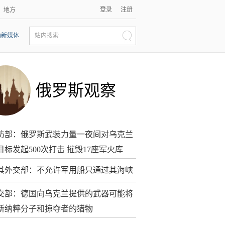
登录
注册
地方
动新媒体
站内搜索
俄罗斯观察
防部：俄罗斯武装力量一夜间对乌克兰
目标发起500次打击 摧毁17座军火库
其外交部：不允许军用船只通过其海峡
交部：德国向乌克兰提供的武器可能将
新纳粹分子和掠夺者的猎物