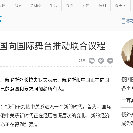
时评
资讯
C财经
生活
视频
专栏
原创
观天下
下
移
国向国际舞台推动联合议程
分享
俄国
道， 俄罗斯外长拉夫罗夫表示，俄罗斯和中国正在向国
各个
自己的意愿和要求强加给所有人。
土耳
：“我们研究俄中关系进入一个新的时代，首先，国际
俄外
。俄中关系新时代正在经历着深层次的变化，新的经济
成为
心正在得到加强”。