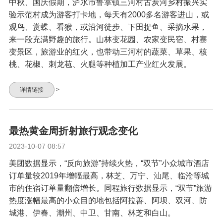
中秋、国庆假期，泸水市鲁掌镇三河村古炭河乡村振兴实
验示范村成为游客打卡地，每天有2000多名游客进山，或
观鸟、赏蝶、看猴，或沿河徒步、下田捉鱼、采摘水果，
来一段充满野趣的旅行。山林变花园、农家变民宿、村寨
变景区，旅游业的红火，也带动三河村的蔬菜、草果、核
桃、花椒、刺龙苞、火腿等种植加工产业红火发展。
详情链接
>
最热黄金周折射旅行观念变化
2023-10-07 08:57
美团数据显示，“反向旅游”持续火热，“双节”小众城市酒店
订单量较2019年增幅最高，林芝、万宁、汕尾、临沧等城
市的住宿订单量翻倍增长。同程旅行数据显示，“双节”旅游
热度涨幅最高的小众目的地包括阿拉善、阿坝、双河、防
城港、伊春、潮州、中卫、甘南、林芝和白山。