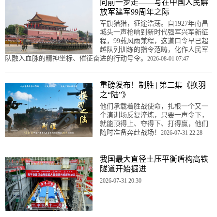
向前一步走——写在中国人民解
放军建军99周年之际
军旗猎猎，征途浩荡。自1927年南昌
城头一声枪响到新时代强军兴军新征
程，99载风雨兼程，这道口令早已超
越队列训练的指令范畴，化作人民军
队融入血脉的精神坐标、催征奋进的行动号令。
2026-08-01 07:47
重磅发布！制胜 | 第二集《换羽
之“陆”》
他们承载着胜战使命，扎根一个又一
个演训场反复淬炼，只要一声令下，
就能顶得上、夺得下、打得赢，他们
随时准备奔赴战场！
2026-07-31 22:28
我国最大直径土压平衡盾构高铁
隧道开始掘进
2026-07-31 20:30