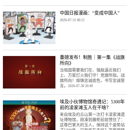
中国日报漫画：“变成中国人”
2026-07-31 00:21
重磅发布！制胜｜第一集《战旗
所向》
当祖国需要我们在、强敌逼近我们
上、万家灯火我们守！党旗所指，战
旗所向！熔铸忠诚底色，书写忠诚誓
言。
2026-07-30 20:49
埃及小伙博物馆奇遇记：5300年
前的凌家滩玉人在干啥？
来自埃及的丘山第一次打卡凌家滩遗
址博物馆，刚凑到展柜前就愣住了：
这尊巴掌大的玉人，保持这个姿势站