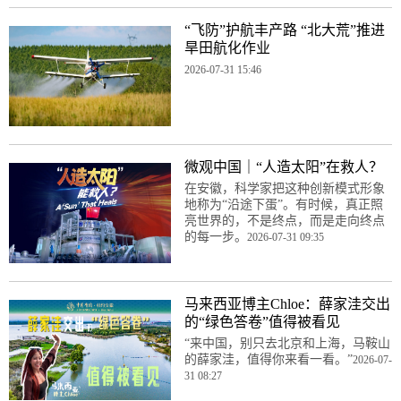
“飞防”护航丰产路 “北大荒”推进
旱田航化作业
2026-07-31 15:46
微观中国｜“人造太阳”在救人？
在安徽，科学家把这种创新模式形象
地称为“沿途下蛋”。有时候，真正照
亮世界的，不是终点，而是走向终点
的每一步。
2026-07-31 09:35
马来西亚博主Chloe：薛家洼交出
的“绿色答卷”值得被看见
“来中国，别只去北京和上海，马鞍山
的薛家洼，值得你来看一看。”
2026-07-
31 08:27