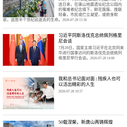
连日来，在唐山地震遗址纪念公园内
的罹难者纪念墙下，鲜花簇簇、挽联
轻垂，市民或伫立凝望，或俯身默
哀，追思半个世纪前逝去的生命。
2026-07-28 15:36
习近平同斯洛伐克总统佩列格里
尼会谈
7月28日，国家主席习近平在北京同来
华进行国事访问的斯洛伐克总统佩列
格里尼举行会谈。
2026-07-28 14:06
我和总书记面对面 | 残疾人也可
以活出精彩的人生
2026-07-28 10:57
50载涅槃，新唐山再铸辉煌