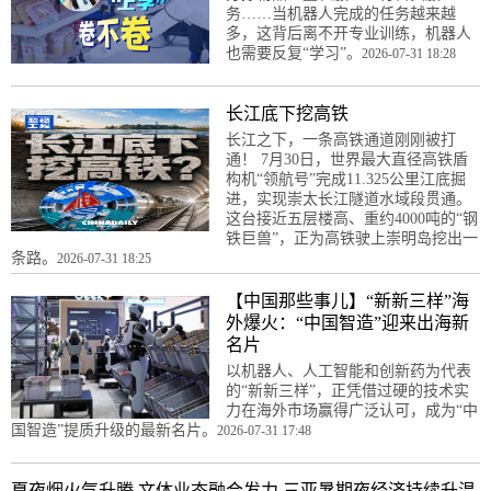
务……当机器人完成的任务越来越
多，这背后离不开专业训练，机器人
也需要反复“学习”。
2026-07-31 18:28
长江底下挖高铁
长江之下，一条高铁通道刚刚被打
通！ 7月30日，世界最大直径高铁盾
构机“领航号”完成11.325公里江底掘
进，实现崇太长江隧道水域段贯通。
这台接近五层楼高、重约4000吨的“钢
铁巨兽”，正为高铁驶上崇明岛挖出一
条路。
2026-07-31 18:25
【中国那些事儿】“新新三样”海
外爆火：“中国智造”迎来出海新
名片
以机器人、人工智能和创新药为代表
的“新新三样”，正凭借过硬的技术实
力在海外市场赢得广泛认可，成为“中
国智造”提质升级的最新名片。
2026-07-31 17:48
夏夜烟火气升腾 文体业态融合发力 三亚暑期夜经济持续升温