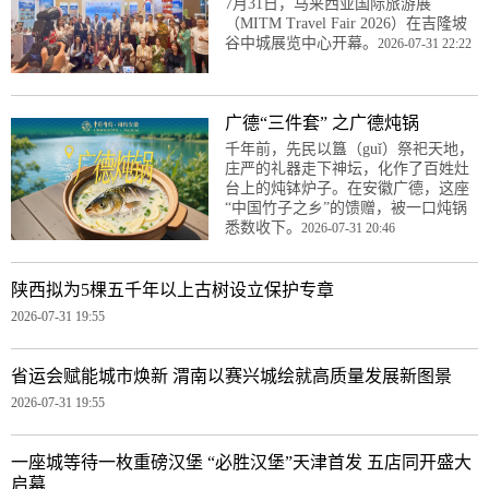
7月31日，马来西亚国际旅游展
（MITM Travel Fair 2026）在吉隆坡
谷中城展览中心开幕。
2026-07-31 22:22
广德“三件套” 之广德炖锅
千年前，先民以簋（guǐ）祭祀天地，
庄严的礼器走下神坛，化作了百姓灶
台上的炖钵炉子。在安徽广德，这座
“中国竹子之乡”的馈赠，被一口炖锅
悉数收下。
2026-07-31 20:46
陕西拟为5棵五千年以上古树设立保护专章
2026-07-31 19:55
省运会赋能城市焕新 渭南以赛兴城绘就高质量发展新图景
2026-07-31 19:55
一座城等待一枚重磅汉堡 “必胜汉堡”天津首发 五店同开盛大
启幕