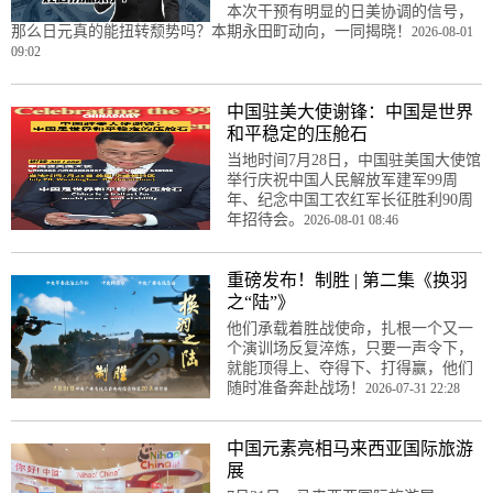
本次干预有明显的日美协调的信号，
那么日元真的能扭转颓势吗？本期永田町动向，一同揭晓！
2026-08-01
09:02
中国驻美大使谢锋：中国是世界
和平稳定的压舱石
当地时间7月28日，中国驻美国大使馆
举行庆祝中国人民解放军建军99周
年、纪念中国工农红军长征胜利90周
年招待会。
2026-08-01 08:46
重磅发布！制胜 | 第二集《换羽
之“陆”》
他们承载着胜战使命，扎根一个又一
个演训场反复淬炼，只要一声令下，
就能顶得上、夺得下、打得赢，他们
随时准备奔赴战场！
2026-07-31 22:28
中国元素亮相马来西亚国际旅游
展