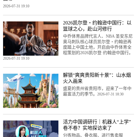
2026-07-31 19:10
2026凯尔登・约翰逊中国行：以
篮球之心，赴山河修行
中乔体育品牌代言人、NBA 圣安东尼
奥马刺队核心球员凯尔登・约翰逊再
度踏上中国土地，开启由中乔体育全
程策划的2026凯尔登·约翰逊中国行。
2026-07-31 19:10
解锁“爽爽贵阳新十景”：山水烟
火入画来
盛夏的贵州省贵阳市，迎来了一年中
最富活力的季节。
2026-07-31 18:30
活力中国调研行｜机器人“上学”
卷不卷？实地探访来了
分拣物品、叠衣服、进行售卖服