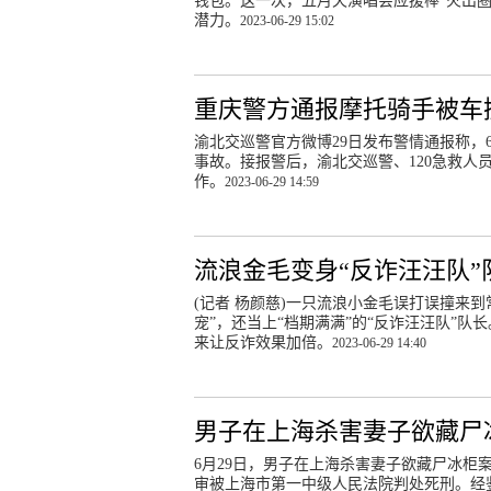
钱包。这一次，五月天演唱会应援棒“火出
潜力。
2023-06-29 15:02
重庆警方通报摩托骑手被车
渝北交巡警官方微博29日发布警情通报称，6
事故。接报警后，渝北交巡警、120急救
作。
2023-06-29 14:59
流浪金毛变身“反诈汪汪队”队
(记者 杨颜慈)一只流浪小金毛误打误撞来
宠”，还当上“档期满满”的“反诈汪汪队”
来让反诈效果加倍。
2023-06-29 14:40
男子在上海杀害妻子欲藏尸
6月29日，男子在上海杀害妻子欲藏尸冰
审被上海市第一中级人民法院判处死刑。经