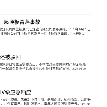
一起顶板冒落事故
煤公司同生精通兴旺煤业有限公司发布通报，2023年6月29日
煤业有限公司井下轨道巷发生一起顶板冒落事故，4人被困。
返还被驳回
属家庭日常生活需要支出，不构成对夫妻共同财产的无权处
判一起消费者妻子诉直播平台返还打赏款的案例。
2023-06-29
动Ⅳ级应急响应
发布暴雨蓝色预警。未来24小时阜阳、亳州南部、宿州南部、合肥等
以上，并伴有雷电、短时强降水、雷暴大风等强对流天气。
2023-06-