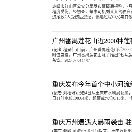
赤峰市红山区公安分局发布警情通报称，7月
程度受伤。经初查，肇事司机刘某某驾驶自
追尾致2人受伤后逃逸，逃逸过程中又与其
广州番禺莲花山近2000种
(记者 程景伟)目前，广州番禺莲花山近200
时值盛夏，广州番禺莲花山除了推出“七蒂
茶饮。
2023-07-04 14:07
重庆发布今年首个中小河流
(记者 刘相琳)记者4日从重庆市水利局获
日11时水位198.64米，超警戒水位0.13米，
重庆万州遭遇大暴雨袭击 
(李东 邹毅 黄赟)近段时间以来，重庆万