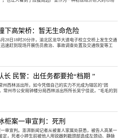
圈”，也让人看到了应援周边产业作为一种粉丝经济巨大的市场
撞下高架桥：暂无生命危险
月28日18时20分许，渝北区龙华大道电子校立交桥上发生交通
人员迅速赶到现场开展伤员救治、事故调查处置及交通恢复等工
长 民警：出任务都要抢“档期 ”
到常州西林派出所，如今凭借自己的实力不光成为辖区的“团
队长。常州市公安局钟楼分局西林派出所所长吴宁佳说，“毛毛的到
冰柜案一审宣判：死刑
柜案一审宣判。澎湃新闻记者从被害人家属处获悉，被告人高某一
鉴定，死者小婷生前被他人用锐器刺戳颈部造成左颈动、静脉