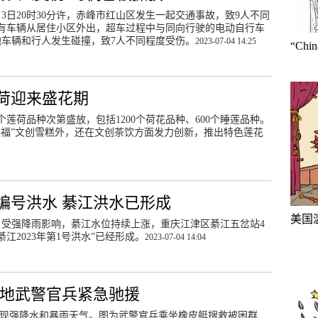
3日20时30分许，赤峰市红山区发生一起交通事故，致9人不同
有车辆从居住小区外出，超车过程中与同向行驶的电动自行车
他车辆和行人发生碰撞，致7人不同程度受伤。
2023-07-04 14:25
“Ch
莲荷迎来盛花期
0个莲荷品种次第盛放，包括1200个荷花品种、600个睡莲品种。
莲福”文创雪糕外，还在文创茶饮方面发力创新，推出特色莲花
编号洪水 綦江洪水已形成
美国
悉，受强降雨影响，綦江水位持续上涨，重庆江津区綦江五岔站4
“綦江2023年第1号洪水”已经形成。
2023-07-04 14:04
驻地武警官兵紧急驰援
州出现强降水和暴雨天气。图为武警官兵乘坐橡皮艇搜救被困群