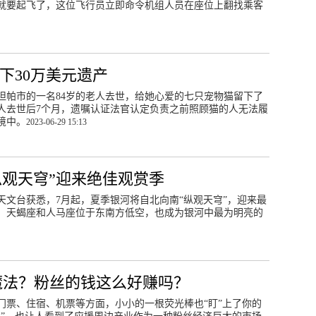
就要起飞了，这位飞行员立即命令机组人员在座位上翻找乘客
下30万美元遗产
坦帕市的一名84岁的老人去世，给她心爱的七只宠物猫留下了
人去世后7个月，遗嘱认证法官认定负责之前照顾猫的人无法履
境中。
2023-06-29 15:13
纵观天穹”迎来绝佳观赏季
山天文台获悉，7月起，夏季银河将自北向南“纵观天穹”，迎来最
，天蝎座和人马座位于东南方低空，也成为银河中最为明亮的
魔法？粉丝的钱这么好赚吗？
门票、住宿、机票等方面，小小的一根荧光棒也“盯”上了你的