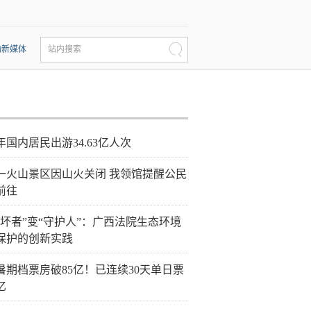
动新媒体
站内搜索
年国内居民出游34.63亿人次
一火山景区因山火关闭 我领馆提醒公民
前往
破坏者”变“守护人”：广西法院生态环境
保护的创新实践
26暑期档票房破85亿！已连续30天单日票
亿