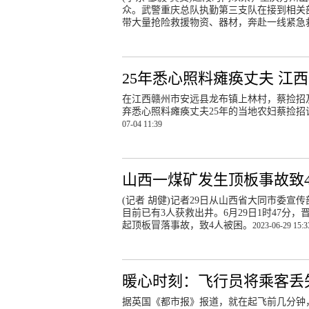
众。武警重庆总队执勤第三支队在接到相关
带大量抢险救援物资、器材，奔赴一线紧急
25年悉心照料瘫痪丈夫 江
在江西赣州市安远县龙布镇上林村，蔡捡招
弃悉心照料瘫痪丈夫25年的当地农妇蔡捡
07-04 11:39
山西一煤矿发生顶板事故致4
(记者 胡健)记者29日从山西省大同市委宣
目前已有3人获救出井。6月29日1时47
起顶板冒落事故，致4人被困。
2023-06-29 15:3
暖心时刻：飞行员将乘客丢
据英国《都市报》报道，就在起飞前几分钟