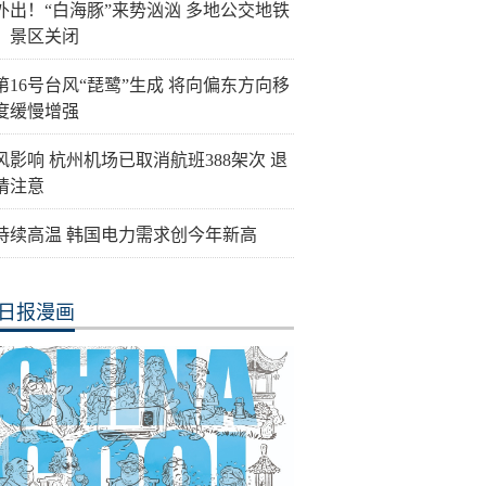
外出！“白海豚”来势汹汹 多地公交地铁
、景区关闭
第16号台风“琵鹭”生成 将向偏东方向移
度缓慢增强
风影响 杭州机场已取消航班388架次 退
请注意
持续高温 韩国电力需求创今年新高
日报漫画