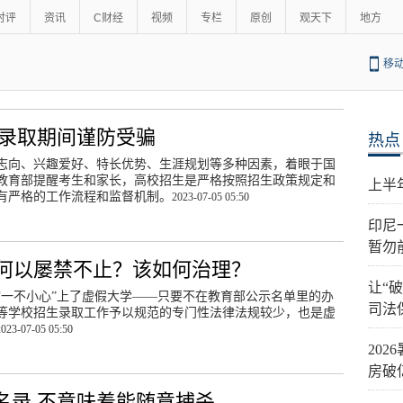
时评
资讯
C财经
视频
专栏
原创
观天下
地方
移
生录取期间谨防受骗
热点
志向、兴趣爱好、特长优势、生涯规划等多种因素，着眼于国
教育部提醒考生和家长，高校招生是严格按照招生政策规定和
上半
有严格的工作流程和监督机制。
2023-07-05 05:50
印尼
暂勿
何以屡禁不止？该如何治理？
让“
“一不小心”上了虚假大学——只要不在教育部公示名单里的办
司法
等学校招生录取工作予以规范的专门性法律法规较少，也是虚
2023-07-05 05:50
20
房破
名录 不意味着能随意捕杀