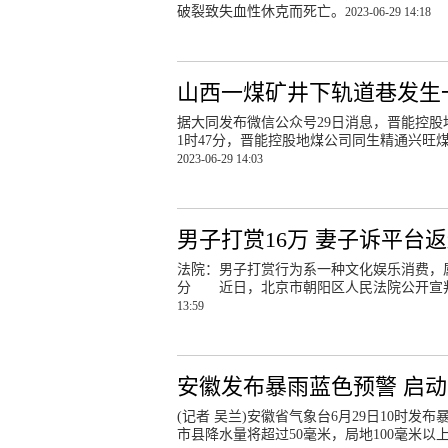
破裂致失血性休克而死亡。
2023-06-29 14:18
山西一煤矿井下轨道巷发生
据大同发布微信公众号29日消息，晋能控股地
1时47分，晋能控股地煤公司同生精通兴旺
2023-06-29 14:03
男子打赏16万 妻子诉平台
法院：男子打赏行为系一种文化娱乐消费，
分 近日，北京市朝阳区人民法院公开宣
13:59
安徽发布暴雨蓝色预警 启
(记者 吴兰)安徽省气象台6月29日10时
市县降水量将超过50毫米，局地100毫米