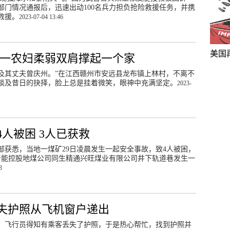
部门情况通报后，迅速出动100名兵力担负抢险救援任务，并携
救援。
2023-07-04 13:46
美国
西一农妇柔弱双肩撑起一个家
及其丈夫曾庆州。”在江西赣州市安远县龙布镇上林村，不离不
招谈及昔日的抉择，脸上总是挂着微笑，眼神中充满坚定。
2023-
人被困 3人已获救
传部获悉，当地一煤矿29日凌晨发生一起安全事故，致4人被困，
分，晋能控股地煤公司同生精通兴旺煤业有限公司井下轨道巷发生一
3
失护照从飞机窗户递出
，飞行员得知有乘客丢失了护照，于是热心帮忙，找到护照并