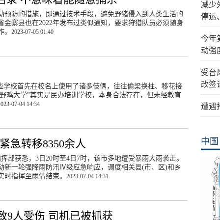
减少
动预防的措施，即通过技术手段，避免野猪侵入到人类生活的
停运
金寨县也在2022年发布过类似通知，要求狩猎队员必须随身
作。
2023-07-05 01:40
今年
动强
受台
改签
这些学校首先在校名上使用了诸多伎俩，往往偷梁换柱、移花接
“野鸡大学”其实是民办培训学校，本身合法存在，但未经教育
2023-07-04 14:34
遭遇
中国
紧急转移8350余人
指挥部获悉，3日20时至4日7时，该市多地遭受暴雨大雨袭击。
动新一轮强降雨防汛Ⅳ级应急响应，调度相关县(市、区)和乡
实时指挥至雨情结束。
2023-07-04 14:31
致9人受伤 司机已被抓获