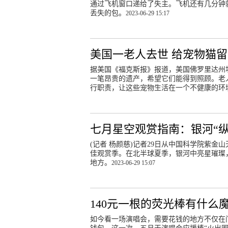
通过飞机窗口递给了失主。飞机还有几分钟
丢失的包。
2023-06-29 15:17
美国一老人去世 给宠物猫留
据美国《福克斯报》报道，美国佛罗里达州
一笔昂贵的遗产，希望它们能得到照顾。老
行职责，让这些宠物生活在一个不健康的环
七月星空观赏指南：银河“
(记者 杨颜慈)记者29日从中国科学院紫金
佳观赏季。在北半球夏季，银河中亮星璀璨
地方。
2023-06-29 15:07
140元一根的荧光棒有什么
如今看一场演唱会，需要花钱的地方不仅在