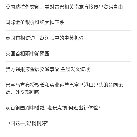
委内瑞拉外交部：美对古巴相关措施直接侵犯贸易自由
国际金价银价继续大幅下跌
英国首相访沪！胡润眼中的中英机遇
英国首相雨中游豫园
警方通报涉金晨交通事故 金晨发文道歉
巴拿马宣布授权长和实业运营巴拿马港口码头的合同无
效，外交部回应
从首钢园到中轴线 “老景点”如何逛出新体验？
中国这一页“钢钢好”