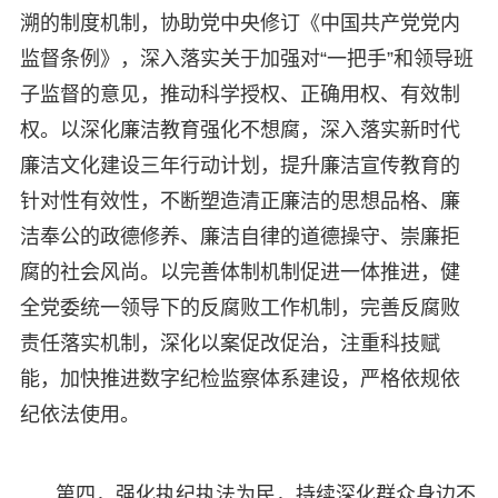
溯的制度机制，协助党中央修订《中国共产党党内
监督条例》，深入落实关于加强对“一把手”和领导班
子监督的意见，推动科学授权、正确用权、有效制
权。以深化廉洁教育强化不想腐，深入落实新时代
廉洁文化建设三年行动计划，提升廉洁宣传教育的
针对性有效性，不断塑造清正廉洁的思想品格、廉
洁奉公的政德修养、廉洁自律的道德操守、崇廉拒
腐的社会风尚。以完善体制机制促进一体推进，健
全党委统一领导下的反腐败工作机制，完善反腐败
责任落实机制，深化以案促改促治，注重科技赋
能，加快推进数字纪检监察体系建设，严格依规依
纪依法使用。
第四，强化执纪执法为民，持续深化群众身边不