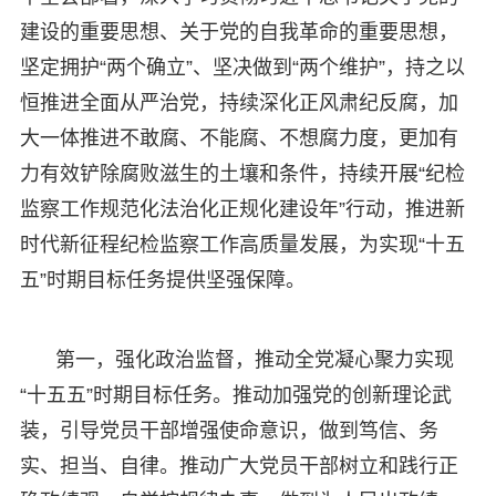
建设的重要思想、关于党的自我革命的重要思想，
坚定拥护“两个确立”、坚决做到“两个维护”，持之以
恒推进全面从严治党，持续深化正风肃纪反腐，加
大一体推进不敢腐、不能腐、不想腐力度，更加有
力有效铲除腐败滋生的土壤和条件，持续开展“纪检
监察工作规范化法治化正规化建设年”行动，推进新
时代新征程纪检监察工作高质量发展，为实现“十五
五”时期目标任务提供坚强保障。
第一，强化政治监督，推动全党凝心聚力实现
“十五五”时期目标任务。推动加强党的创新理论武
装，引导党员干部增强使命意识，做到笃信、务
实、担当、自律。推动广大党员干部树立和践行正