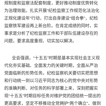
规制度和监察法配套制度，更好推动制度优势转化
为治理效能。扎实开展“纪检监察工作规范化法治化
正规化建设年”行动，打出自身建设“组合拳”，纪检
监察铁军建设再上新台阶。在肯定成绩的同时，实
事求是分析了纪检监察工作和干部队伍建设存在的
问题，要求高度重视、切实加以解决。
全会强调，“十五五”时期是基本实现社会主义现
代化夯实基础、全面发力的关键时期，全面从严治
党面临新的形势任务。纪检监察机关要切实把思想
和行动统一到以习近平同志为核心的党中央对形势
的准确判断、对任务的科学部署上来，深刻把握实
现“十五五”时期目标任务对维护党的团结统一提出的
更高要求，坚定不移推动全党拥护“两个确立”、做到