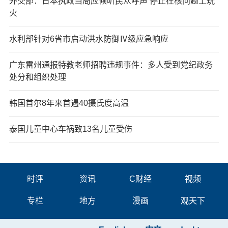
外交部：日本执政当局应倾听民众呼声 停止在核问题上玩
火
水利部针对6省市启动洪水防御Ⅳ级应急响应
广东雷州通报特教老师招聘违规事件：多人受到党纪政务
处分和组织处理
韩国首尔8年来首遇40摄氏度高温
泰国儿童中心车祸致13名儿童受伤
时评
资讯
C财经
视频
专栏
地方
漫画
观天下