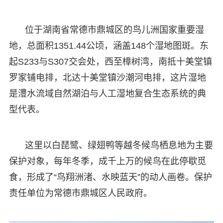
位于湖南省常德市鼎城区的鸟儿洲国家重要湿
地，总面积1351.44公顷，涵盖148个湿地图斑。东
起S233与S307交会处，西至樟树湾，南抵十美堂镇
罗家铺电排，北达十美堂镇沙潮河电排，这片湿地
是澧水流域自然湖泊与人工湿地复合生态系统的典
型代表。
这里以白琵鹭、绿翅鸭等越冬候鸟栖息地为主要
保护对象，每年冬季，成千上万的候鸟在此停歇觅
食，形成了“鸟翔洲渚、水映蓝天”的动人画卷。保护
责任单位为常德市鼎城区人民政府。