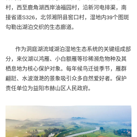
村，西至鹿角湖西岸油福园村，沿新河电排渠，南
接省道S326，北邻湘阴县窖口村，湿地内39个图斑
勾勒出湖泊交织的生态廊道。
作为洞庭湖流域湖泊湿地生态系统的关键组成部
分，来仪湖以鸿雁、小白额雁等珍稀濒危物种及其
栖息地为核心保护对象。每年候鸟迁徙季节，雁群
翩跹、水波潋滟的景象吸引众多自然爱好者。保护
责任单位为益阳市赫山区人民政府。