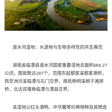
道水河湿地：水源地与生物多样性的共生典范
湖南省临澧县道水河国家重要湿地总面积684.27
公顷，图斑数达287个，范围东起鄢家溪鄢家港桥，
西至洲浒溪临澧与石门交界，南抵杨明溪柳子滩拱
桥，北达双堰角临澧与澧县交界。
该湿地以红头潜鸭、中华鳖等珍稀物种及其栖息