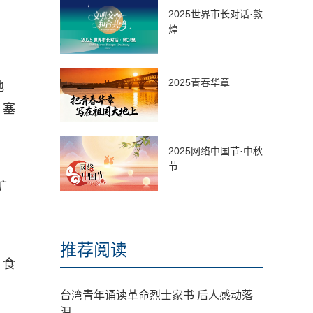
2025世界市长对话·敦
煌
2025青春华章
地
、塞
2025网络中国节·中秋
节
矿
推荐阅读
、食
台湾青年诵读革命烈士家书 后人感动落
泪