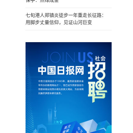
保亭：点绿成金
七旬港人郑镇炎徒步一年重走长征路：
用脚步丈量信仰，见证山河巨变