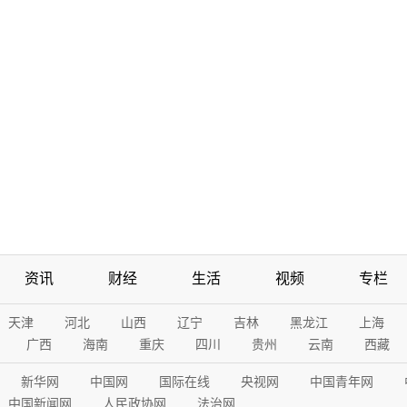
资讯
财经
生活
视频
专栏
天津
河北
山西
辽宁
吉林
黑龙江
上海
广西
海南
重庆
四川
贵州
云南
西藏
新华网
中国网
国际在线
央视网
中国青年网
中国新闻网
人民政协网
法治网