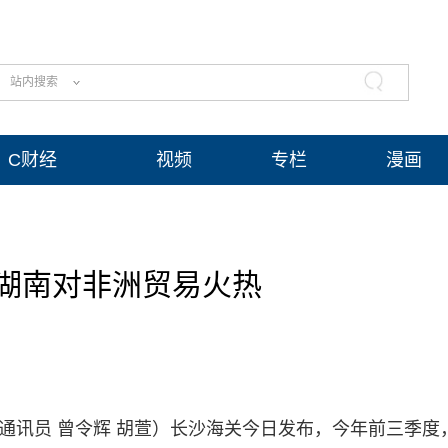
站内搜索
C财经
视频
专栏
漫画
湖南对非洲贸易火热
心 通讯员 曾令辉 胡萱）长沙海关今日发布，今年前三季度