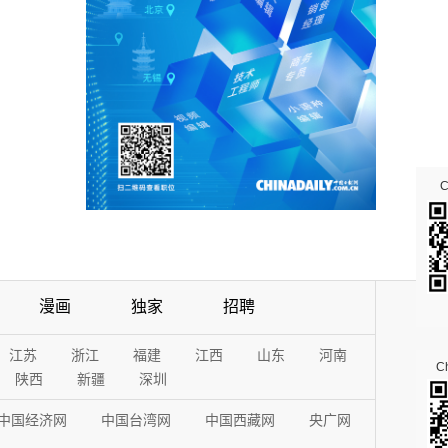
漫画
独家
招聘
江苏
浙江
福建
江西
山东
河南
Ch
陕西
新疆
深圳
中国经济网
中国台湾网
中国西藏网
央广网