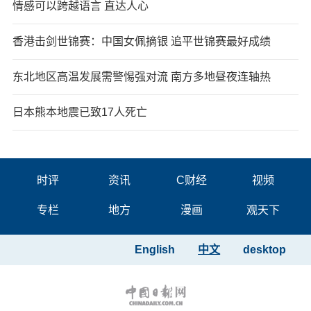
情感可以跨越语言 直达人心
香港击剑世锦赛：中国女佩摘银 追平世锦赛最好成绩
东北地区高温发展需警惕强对流 南方多地昼夜连轴热
日本熊本地震已致17人死亡
时评
资讯
C财经
视频
专栏
地方
漫画
观天下
English
中文
desktop