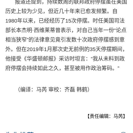
报道还提到，持续数周的联邦政府停摆虽在美国
历史上较为少见，但近几十年来已愈发频繁。自
1980年以来，已经经历了15次停摆。时任美国司法
部长本杰明·西维莱蒂曾表示，对自己当年一份“论点
相当狭窄”的法律意见竟引发数十次政府停摆感到意
外。但在2019年1月那次史无前例的35天停摆期间，
他接受《华盛顿邮报》采访时坦言：“我从未料到政
府停摆会持续如此之久，甚至被用作政治筹码。”
（编译：马芮 审校：齐磊 韩鹤）
【责任编辑：马芮】