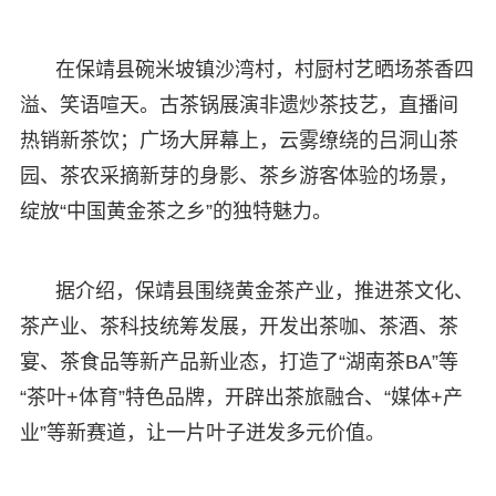
在保靖县碗米坡镇沙湾村，村厨村艺晒场茶香四
溢、笑语喧天。古茶锅展演非遗炒茶技艺，直播间
热销新茶饮；广场大屏幕上，云雾缭绕的吕洞山茶
园、茶农采摘新芽的身影、茶乡游客体验的场景，
绽放“中国黄金茶之乡”的独特魅力。
据介绍，保靖县围绕黄金茶产业，推进茶文化、
茶产业、茶科技统筹发展，开发出茶咖、茶酒、茶
宴、茶食品等新产品新业态，打造了“湖南茶BA”等
“茶叶+体育”特色品牌，开辟出茶旅融合、“媒体+产
业”等新赛道，让一片叶子迸发多元价值。