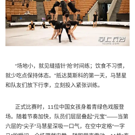
“场地小，就见缝插针‘抢’时间练；饮食不习惯，
就少吃点保持体态。”抵达莫斯科的第一天，马慧星
和队友们放下行李，立刻投入紧张训练。
正式比赛时，11位中国女孩身着青绿色戏服登
场。随着节奏加快，队员们层层叠起“元宝”——当第
六层的“尖子”马慧星深吸一口气，在空中定格“一字