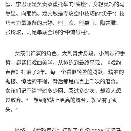
盈、李思涵是负责承重托举的“底座”；身轻灵巧的马
慧星、向丽娟、龙文敏是专攻空中技巧的“尖子”；技
巧与力量兼备的唐婷、熊丁欢、熊嘉宜、陶井雅、
张玲炫，则是串联全场的“中流砥柱”。
女孩们饰演的角色，大到舞步身段，小到眼神手
势，都紧扣戏曲美学。从排练到最终呈现，《戏韵
春苗》打磨了3年。每一个看似轻盈的腾跃、精准的
抛接、惊险的平衡，背后都是成百上千次的磨合。
女孩们记不清摔过多少回、哭过多少次，却没人想
过放弃。“一想到能站上更高的舞台，就又有了劲
头。”
最终，《戏韵春苗》打动了“偶像-2025”国际马