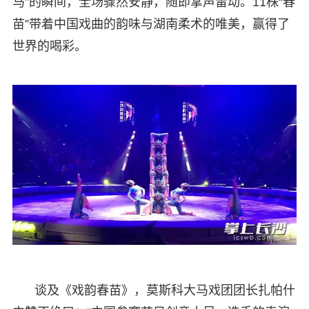
马”的瞬间，全场骤然安静，随即掌声雷动。11株“春
苗”带着中国戏曲的韵味与湖南柔术的唯美，赢得了
世界的喝彩。
谈及《戏韵春苗》，莫斯科大马戏团团长扎帕什