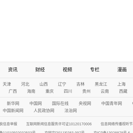
资讯
财经
视频
专栏
漫画
天津
河北
山西
辽宁
吉林
黑龙江
上海
广西
海南
重庆
四川
贵州
云南
西藏
新华网
中国网
国际在线
央视网
中国青年网
中国新闻网
人民政协网
法治网
良信息举报
互联网新闻信息服务许可证10120170006
信息网络传播视听节目
11010502032503号
京网文[2011]0283-097号
京ICP备13028878号-6