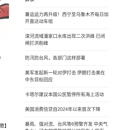
暑运运力再升级！西宁至乌鲁木齐每日加
开直达动车组
滦河流域潘家口水库出现二次洪峰 已闭
闸拦洪削峰
）
防汛防台风，各部门这样部署
美军发起新一轮对伊打击 伊朗打击美在
中东目标回应
卡塔尔建议本国公民暂停所有海上活动
美国消费信贷自2024年以来首次下降
暴雨、强对流、台风等6预警齐发 中央气
思】