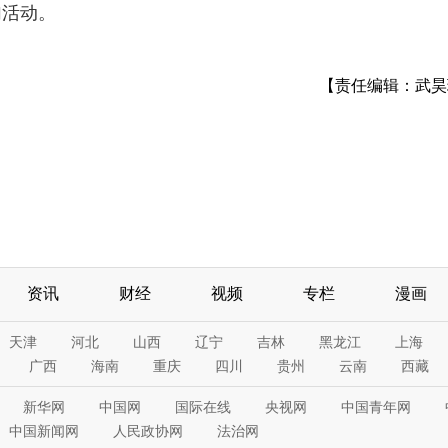
加活动。
【责任编辑：武昊
资讯
财经
视频
专栏
漫画
天津
河北
山西
辽宁
吉林
黑龙江
上海
广西
海南
重庆
四川
贵州
云南
西藏
新华网
中国网
国际在线
央视网
中国青年网
中国新闻网
人民政协网
法治网