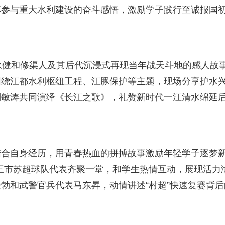
享参与重大水利建设的奋斗感悟，激励学子践行至诚报国
永健和修渠人及其后代沉浸式再现当年战天斗地的感人故
围绕江都水利枢纽工程、江豚保护等主题，现场分享护水
刘敏涛共同演绎《长江之歌》，礼赞新时代一江清水绵延
结合自身经历，用青春热血的拼搏故事激励年轻学子逐梦
十三市苏超球队代表齐聚一堂，和学生热情互动，展现活力
勃和武警官兵代表马东昇，动情讲述“村超”快速复赛背后