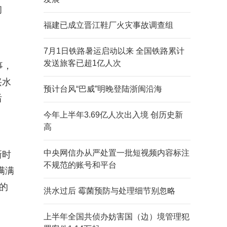
初
福建已成立晋江鞋厂火灾事故调查组
7月1日铁路暑运启动以来 全国铁路累计
发送旅客已超1亿人次
事，
兴水
预计台风“巴威”明晚登陆浙闽沿海
后
今年上半年3.69亿人次出入境 创历史新
高
中央网信办从严处置一批短视频内容标注
新时
不规范的账号和平台
满满
的
洪水过后 霉菌预防与处理细节别忽略
上半年全国共侦办妨害国（边）境管理犯