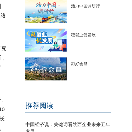
利
活力中国调研行
网络
稳就业促发展
研究
新，
独好会昌
常
绎、
推荐阅读
0
长
中国经济说：关键词看陕西企业未来五年
建
发展