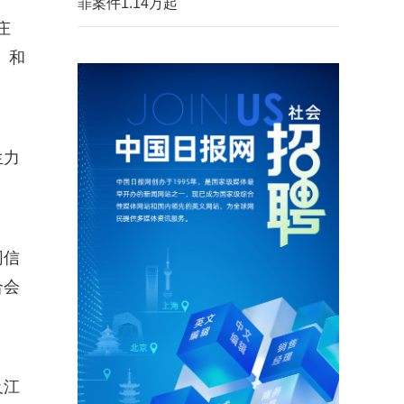
罪案件1.14万起
庄
》和
生力
网信
合会
及江