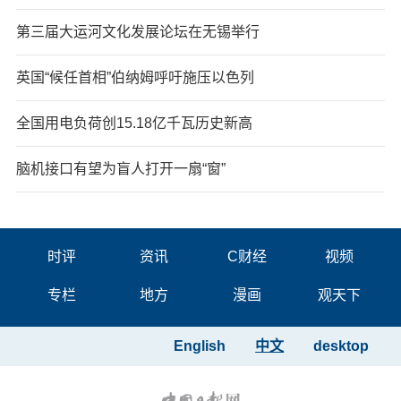
第三届大运河文化发展论坛在无锡举行
英国“候任首相”伯纳姆呼吁施压以色列
全国用电负荷创15.18亿千瓦历史新高
脑机接口有望为盲人打开一扇“窗”
时评
资讯
C财经
视频
专栏
地方
漫画
观天下
English
中文
desktop