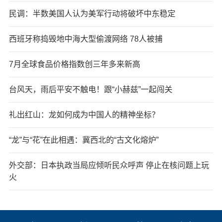
民调：半数美国人认为美军行动将破坏中东稳定
西班牙称捣毁地中海大型偷渡网络 78人被捕
7月全球食品价格指数创三年多来新高
台风天，雨后平安不触电！跟“小赫兹”一起闯关
礼出红山：龙如何成为中国人的精神坐标？
“龙”与“花”在此相遇：冀西北的“古文化熔炉”
外交部：日本执政当局应倾听民众呼声 停止在核问题上玩
火