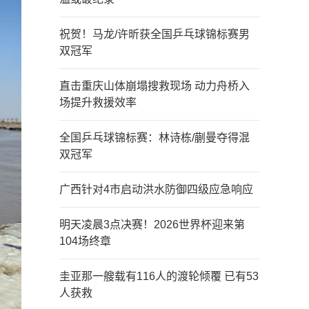
祝贺！马龙/许昕获全国乒乓球锦标赛男
双冠军
直击重庆山体崩塌搜救现场 动力舟桥入
场提升救援效率
全国乒乓球锦标赛：林诗栋/蒯曼夺得混
双冠军
广西针对4市启动洪水防御四级应急响应
明天凌晨3点决赛！2026世界杯迎来第
104场终章
圭亚那一艘载有116人的渡轮倾覆 已有53
人获救