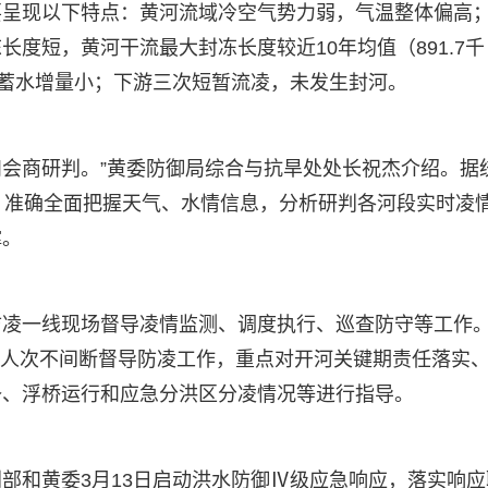
要呈现以下特点：黄河流域冷空气势力弱，气温整体偏高
度短，黄河干流最大封冻长度较近10年均值（891.7千
槽蓄水增量小；下游三次短暂流凌，未发生封河。
和会商研判。”黄委防御局综合与抗旱处处长祝杰介绍。据
，准确全面把握天气、水情信息，分析研判各河段实时凌
撑。
凌一线现场督导凌情监测、调度执行、巡查防守等工作。
11人次不间断督导防凌工作，重点对开河关键期责任落实
备、浮桥运行和应急分洪区分凌情况等进行指导。
部和黄委3月13日启动洪水防御Ⅳ级应急响应，落实响应