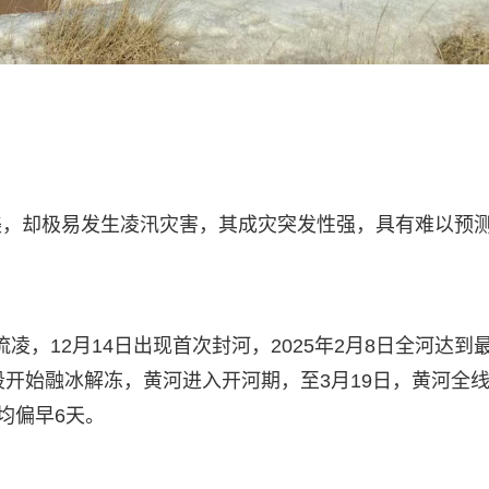
美，却极易发生凌汛灾害，其成灾突发性强，具有难以预
流凌，12月14日出现首次封河，2025年2月8日全河达到
河段开始融冰解冻，黄河进入开河期，至3月19日，黄河全
均偏早6天。