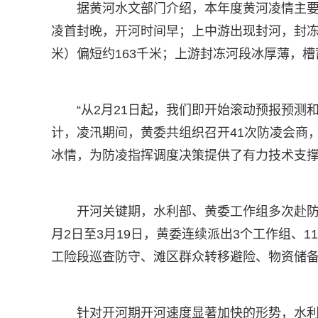
据黄河水文部门介绍，本年度黄河凌情主
凌首封晚，开河时间早；上中游出现封河，封冻长
米）偏短约163千米；上游封冻河段冰厚薄，
“从2月21日起，我们即开始滚动预报预测
计，凌汛期间，黄委共组织召开41次防凌会商
冰情，为防凌指挥调度决策提供了有力技术支
开河关键期，水利部、黄委工作组多次赴防
月2日至3月19日，黄委连续派出3个工作组、
工险段巡查防守、滩区群众转移避险、物资储
针对开河期开河速度显著加快的形势，水利