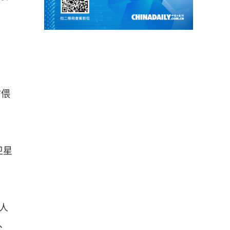
防偎
卫星
人
、