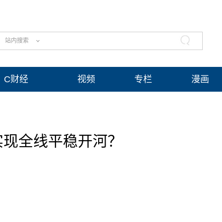
站内搜索
C财经
视频
专栏
漫画
实现全线平稳开河？