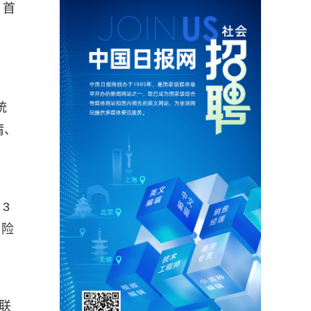
；首
统
情、
3
、险
联