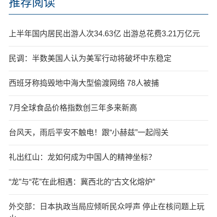
推荐阅读
上半年国内居民出游人次34.63亿 出游总花费3.21万亿元
民调：半数美国人认为美军行动将破坏中东稳定
西班牙称捣毁地中海大型偷渡网络 78人被捕
7月全球食品价格指数创三年多来新高
台风天，雨后平安不触电！跟“小赫兹”一起闯关
礼出红山：龙如何成为中国人的精神坐标？
“龙”与“花”在此相遇：冀西北的“古文化熔炉”
外交部：日本执政当局应倾听民众呼声 停止在核问题上玩