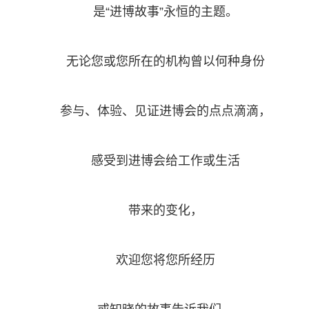
是“进博故事”永恒的主题。
无论您或您所在的机构曾以何种身份
参与、体验、见证进博会的点点滴滴，
感受到进博会给工作或生活
带来的变化，
欢迎您将您所经历