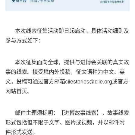
本次线索征集活动即日起启动。具体活动细则及
参与方式如下：
本次征集面向全球，提供与进博会关联的真实故
事的线索。接受境内外投稿，征文语种为中文、英
文，投稿可通过官方邮箱ciiestories@ciie.org或官方
网站首页。
邮件主题须标明：【进博故事线索】，故事线索
形式包括但不限于文字、图片或视频，并以邮件附
件形式发送。