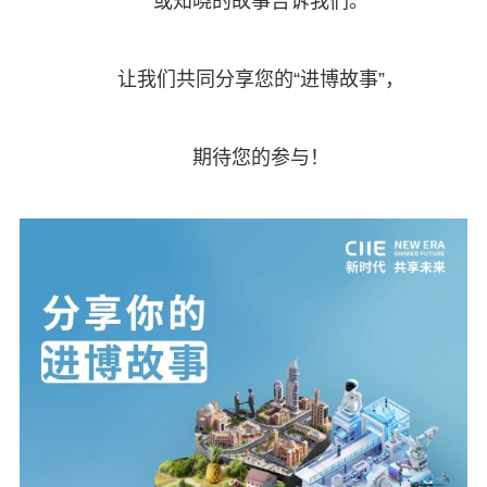
或知晓的故事告诉我们。
让我们共同分享您的“进博故事”，
期待您的参与！