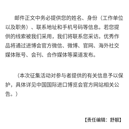
邮件正文中务必提供您的姓名、身份（工作单位
以及职务）、联系地址和手机号码等信息。若您提
供的线索被我们采用，我们将联系您采访。优秀作
品将通过进博会官方微信、微博、官网、海外社交
媒体账号、会刊、合作媒体等渠道发布。
（本次征集活动对参与者提供的有关信息予以保
护，具体详见中国国际进口博览会官方网站相关公
告。）
【责任编辑：舒靓】