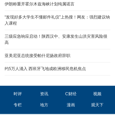
伊朗称重开霍尔木兹海峡计划纯属谣言
“发现好多大学生不懂邮件礼仪”上热搜！网友：强烈建议纳
入课程
三级应急响应启动！陕西汉中、安康发生山洪灾害风险很
高
亚美尼亚总统接受帕什尼扬政府辞职
约5万人涌入 西班牙飞地成欧洲移民危机焦点
时评
资讯
C财经
视频
专栏
地方
漫画
观天下