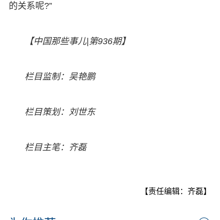
的关系呢?”
【中国那些事儿|第936期】
栏目监制：吴艳鹏
栏目策划：刘世东
栏目主笔：齐磊
【责任编辑：齐磊】