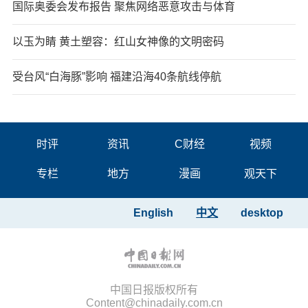
国际奥委会发布报告 聚焦网络恶意攻击与体育
以玉为睛 黄土塑容：红山女神像的文明密码
受台风“白海豚”影响 福建沿海40条航线停航
时评
资讯
C财经
视频
专栏
地方
漫画
观天下
English
中文
desktop
中国日报版权所有
Content@chinadaily.com.cn