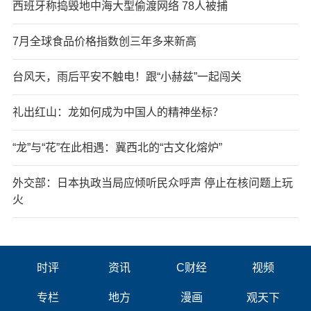
西班牙称捣毁地中海大型偷渡网络 78人被捕
7月全球食品价格指数创三年多来新高
台风天，雨后平安不触电！跟“小赫兹”一起闯关
礼出红山：龙如何成为中国人的精神坐标？
“龙”与“花”在此相遇：冀西北的“古文化熔炉”
外交部：日本执政当局应倾听民众呼声 停止在核问题上玩
火
时评
资讯
C财经
视频
专栏
地方
漫画
观天下