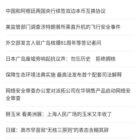
中国和阿根廷两国央行续签双边本币互换协议
美监管部门调查涉特朗普所乘直升机的飞行安全事件
外交部发言人就广岛核爆81周年等答记者问
日本广岛废墟旁响起抗议声：勿忘历史 拒绝拥核
保障生态环境法典实施 最高法发布首个配套司法解释
网络安全审查办公室对派拓公司在华销售产品启动网络安
全审查
掰玉米 看美洲展：上海人民广场的玉米又丰收了
日媒：高市早苗就“无核三原则”的表态含糊其辞