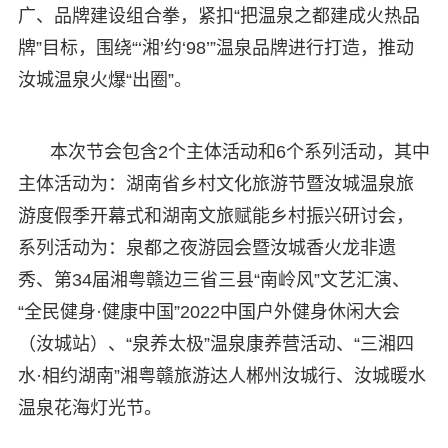
广、品牌建设组合拳，紧扣“把温泉之都建成火热品
牌”目标，围绕“‘湘’约‘98’”温泉品牌进行打造，推动
汝城温泉火爆“出圈”。
本次节会包含2个主体活动和6个系列活动，其中
主体活动为：湖南省乡村文化旅游节暨汝城温泉旅
游度假季开幕式和湖南文旅赋能乡村振兴研讨会，
系列活动为：泉都之夜游园会暨汝城香火龙非遗
秀、第34届湘粤赣边三省三县“南岭风”文艺汇演、
“全民健身·健康中国”2022中国户外健身休闲大会
（汝城站）、“泉养太极”温泉康养营活动、“三湘四
水·相约湖南”湘粤赣旅游达人郴州汝城行、汝城暖水
温泉花海灯光节。