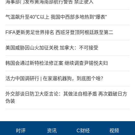
海事部门发布黄海南部航行警告 禁止驶入
气温飙升至40℃以上 我国中西部多地热到“爆表”
FIFA更新男足世界排名 西班牙登顶阿根廷跌至第二
美国威胁因山火加征关税 加拿大：不可接受
韩国会通过新特检法修正案 继续调查尹锡悦夫妇
活力中国调研行 | 在家遛机器狗，到底图个啥？
外交部谈日防卫大臣言论：其做法自相矛盾 再次戳破日方
伪装
时评
资讯
C财经
视频