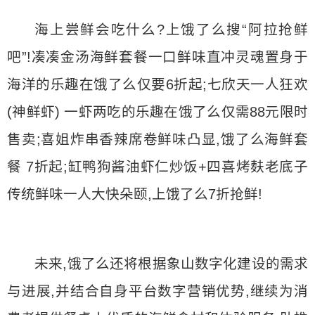
海上尝鲜会吃什么?上饿了么搜“阿拉抢鲜
吧”!凑凑金汤海鲜套餐一口鲜味直冲灵魂置身于
海洋的乐趣在饿了么仅要6折起;七欣天一人狂欢
(神鲜虾) 一虾两吃的乐趣在饿了么仅需88元限时
售卖;喜姐炸串香辣席卷鲜味凸显,饿了么海鲜套
餐 7折起;缸鸭狗酱油虾仁炒饭+四喜烤麸老底子
传统鲜味一人大快朵颐,上饿了么7折抢鲜!
未来,饿了么还将根据象山数字化建设的需求
与进展,并结合自身平台数字营销优势,继续为消