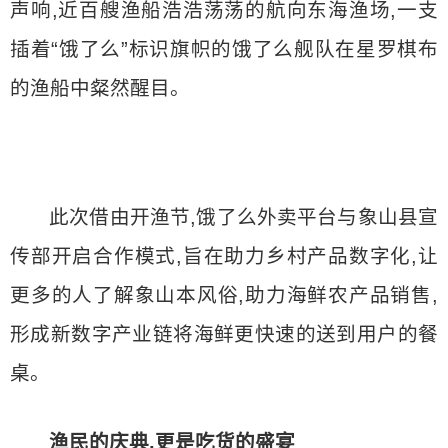
声响,近百艘渔船浩浩荡荡的航向东海渔场,一支
插着“饿了么”标识旗帜的饿了么舰队在星罗棋布
的渔船中粲然醒目。
此次借由开渔节,饿了么外卖平台与象山县宣
传部开启合作模式,旨在助力乡村产品数字化,让
更多的人了解象山本风俗,助力海鲜农产品销售,
形成新数字产业链将海鲜更快速的送到用户的餐
桌。
渔民的庆典,更是吃货的盛宴