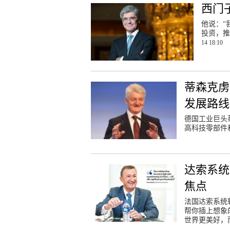
西门
他说：“
投资，推
14 18:10
蒂森克虏
发展路线
德国工业巨头
高科技零部件
达索系统
焦点
法国达索系统软件
帮你插上想象
世界更美好，