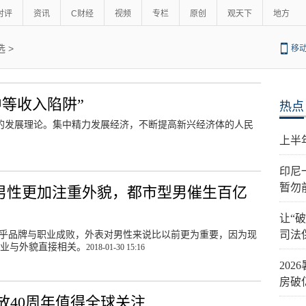
时评
资讯
C财经
视频
专栏
原创
观天下
地方
选
>
移
等收入陷阱”
热点
义的发展理论。集中精力发展经济，不断提高新兴经济体的人民
上半
印尼
暂勿
男性更加注重外貌，都市型男催生百亿
让“
司法
关乎品牌与职业成败，外表对男性来说比以前更为重要，因为现
业与外貌直接相关。
2018-01-30 15:16
20
房破
放40周年值得全球关注