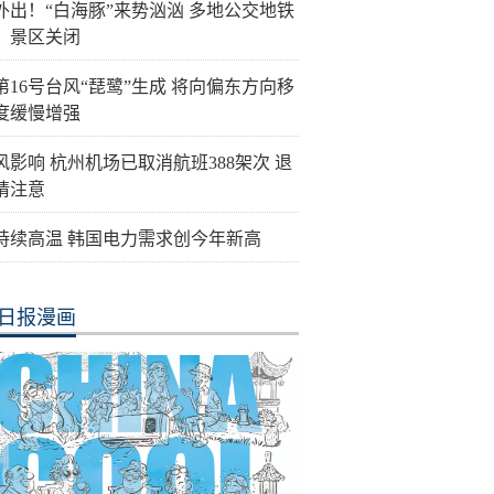
外出！“白海豚”来势汹汹 多地公交地铁
、景区关闭
第16号台风“琵鹭”生成 将向偏东方向移
度缓慢增强
风影响 杭州机场已取消航班388架次 退
请注意
持续高温 韩国电力需求创今年新高
日报漫画