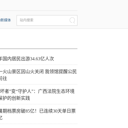
动新媒体
站内搜索
年国内居民出游34.63亿人次
一火山景区因山火关闭 我领馆提醒公民
前往
破坏者”变“守护人”：广西法院生态环境
保护的创新实践
26暑期档票房破85亿！已连续30天单日票
亿