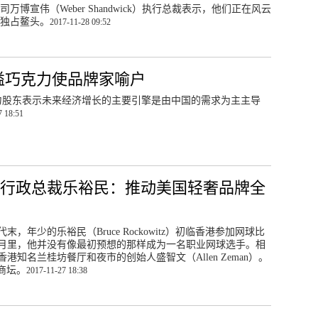
万博宣伟（Weber Shandwick）执行总裁表示，他们正在风云
独占鳌头。
2017-11-28 09:52
溢巧克力使品牌家喻户
力股东表示未来经济增长的主要引擎是由中国的需求为主主导
7 18:51
牌行政总裁乐裕民：推动美国轻奢品牌全
代末，年少的乐裕民（Bruce Rockowitz）初临香港参加网球比
月里，他并没有像最初预想的那样成为一名职业网球选手。相
港知名兰桂坊餐厅和夜市的创始人盛智文（Allen Zeman）。
商坛。
2017-11-27 18:38