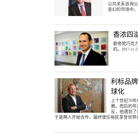
公共关系咨询公司
变幻的市场中，
香浓四
歌帝梵巧克
的。
2017-11-2
利标品
球化
上个世纪70年
赛。而后的年
反，他遇到了香
于是两人开始合作，最终使乐裕民享誉世界