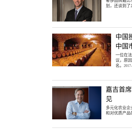
奢侈品牌戴比尔
划，还谈到了
中国
中国
一位在法
议，原因
名。
2017-
嘉吉首席
见
多元化农业企
和对优质产品