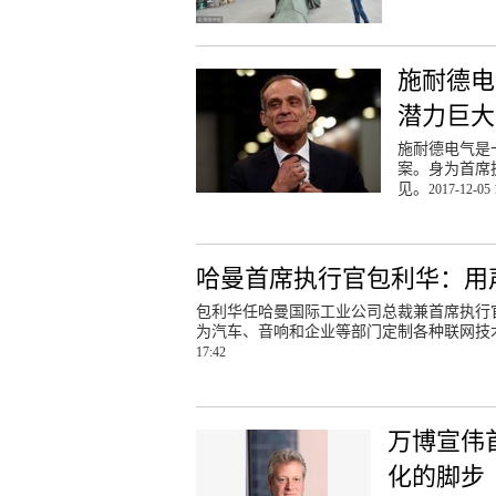
施耐德电
潜力巨大
施耐德电气是
案。身为首席
见。
2017-12-05 
哈曼首席执行官包利华：用
包利华任哈曼国际工业公司总裁兼首席执行
为汽车、音响和企业等部门定制各种联网技
17:42
万博宣伟
化的脚步