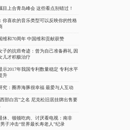
瞩目上合青岛峰会 这些看点别错过！
：你喜欢的音乐类型可以反映你的性格
商
国维和70周年 中国维和贡献获赞
女子的抗癌奇迹：曾为自己准备葬礼 因
女儿才积极治疗
显示2017年我国专利数量稳定 专利水平
提升
研究：圈养海豚很幸福 最爱与人互动
“西部白宫”之名 尼克松旧居挂牌出售要
亿
岁退休、顿顿吃肉、讨厌看电视：南非
4岁男子冲击“世界最长寿老人”纪录