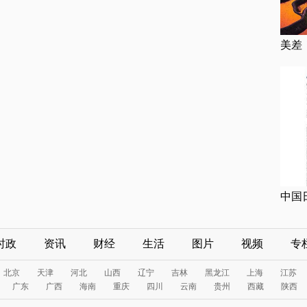
美差
中国
时政
资讯
财经
生活
图片
视频
专
北京
天津
河北
山西
辽宁
吉林
黑龙江
上海
江苏
广东
广西
海南
重庆
四川
云南
贵州
西藏
陕西