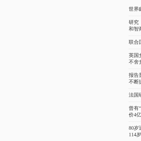
世界
研究
和智
联合
英国
不舍
报告
不断
法国
曾有
价4
80
11