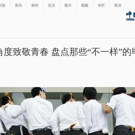
时政
资讯
财经
生活
图片
视频
专栏
双语
角度致敬青春 盘点那些“不一样”的