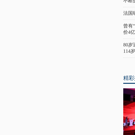
不断
法国
曾有
价4
80
11
精彩