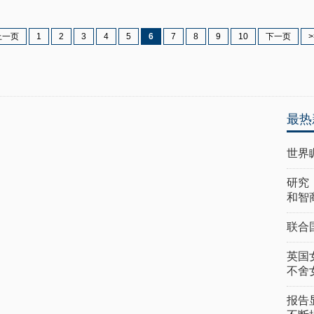
上一页
1
2
3
4
5
6
7
8
9
10
下一页
>
最热
世界
研究
和智
联合
英国
不舍
报告