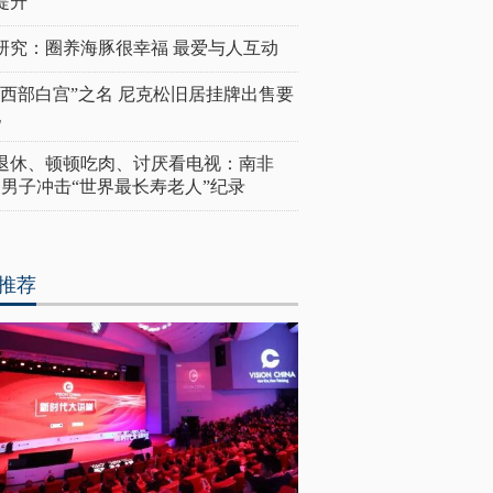
提升
研究：圈养海豚很幸福 最爱与人互动
“西部白宫”之名 尼克松旧居挂牌出售要
亿
岁退休、顿顿吃肉、讨厌看电视：南非
4岁男子冲击“世界最长寿老人”纪录
推荐