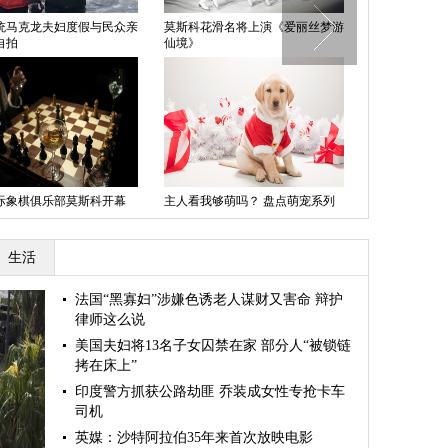
统马克龙夫妇度假与民众亲
莫斯科花滑名将上演《爱丽丝梦游
美国空军向西
自拍
仙境》
诞大礼包”
际象棋俱乐部莫斯科开幕
主人看我够萌吗？ 盘点萌宠系列
巨型圣诞树搭
圣诞照
林宫
生活
法国“黑寡妇”涉嫌色诱老人谋财又害命 辩护
律师这么说
美国夫妇将13名子女囚禁在家 部分人“被锁链
拷在床上”
印度警方抓获公路劫匪 乔装成女性专抢卡车
司机
英媒：沙特阿拉伯35年来首次放映电影