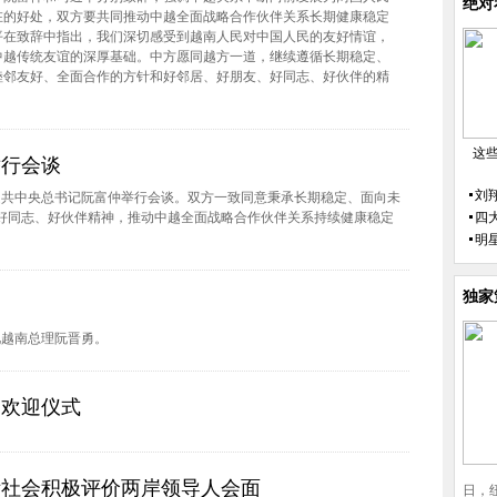
绝对
在的好处，双方要共同推动中越全面战略合作伙伴关系长期健康稳定
平在致辞中指出，我们深切感受到越南人民对中国人民的友好情谊，
中越传统友谊的深厚基础。中方愿同越方一道，继续遵循长期稳定、
睦邻友好、全面合作的方针和好邻居、好朋友、好同志、好伙伴的精
。
这
举行会谈
刘
越共中央总书记阮富仲举行会谈。双方一致同意秉承长期稳定、面向未
好同志、好伙伴精神，推动中越全面战略合作伙伴关系持续健康稳定
四
明
独家
见越南总理阮晋勇。
的欢迎仪式
际社会积极评价两岸领导人会面
日，