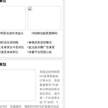
看点
些明星在国外竟超火
冯绍峰倪妮恩爱瞬间
翔职业生涯回顾
春晚四美造型曝光
大名著美女今昔对比
盘点娱乐圈广告童星
星最贵身体部位
张馨予合照耍心机
策划
美国总统特朗普
6日签署新版旅
行禁令后，美国
夏威夷州7日便
表示将就该禁令
提起诉讼，成为
第一个向该禁令
说“不”的州。9
纽约州、华盛顿州、俄勒冈州和马萨诸塞州也表