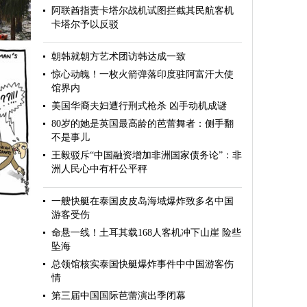
阿联酋指责卡塔尔战机试图拦截其民航客机
卡塔尔予以反驳
朝韩就朝方艺术团访韩达成一致
惊心动魄！一枚火箭弹落印度驻阿富汗大使
馆界内
美国华裔夫妇遭行刑式枪杀 凶手动机成谜
80岁的她是英国最高龄的芭蕾舞者：侧手翻
不是事儿
王毅驳斥“中国融资增加非洲国家债务论”：非
洲人民心中有杆公平秤
）
一艘快艇在泰国皮皮岛海域爆炸致多名中国
游客受伤
命悬一线！土耳其载168人客机冲下山崖 险些
坠海
总领馆核实泰国快艇爆炸事件中中国游客伤
情
第三届中国国际芭蕾演出季闭幕