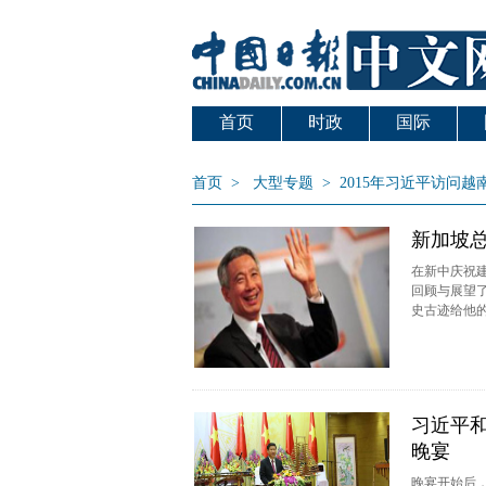
首页
时政
国际
首页
>
大型专题
>
2015年习近平访问越
新加坡
在新中庆祝
回顾与展望
史古迹给他
习近平
晚宴
晚宴开始后