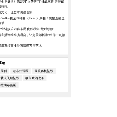
黄金单身汉》陈楚河"入赘唐门"挑战麻将 唐焯仪
要抱抱
放文化，让艺术照进现实
an Walker携全球神曲《Faded》亲临！熊猫直播丛
音节
产业链娱乐内容布局 优酷秋集"绝对领娱"
猫直播谭维维演唱会，让超震撼摇滚“给你一点颜
间房石榴直播沙画演绎万变艺术
ag
理周刊
老布什送医
亚航客机坠毁
用载人飞船坠毁
缅甸政治改革
博拉病毒蔓延