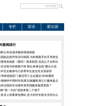
专栏
双语
爱出国
小时新闻排行
朝鲜公布张成泽被抓现场画面
美国副总统拜登访问韩国 与朴槿惠手拉手亲密交
印度情色电影《爱经》唯美剧照 花花公子女郎出
普京访韩与朴槿惠干杯 两位单身总统“擦出火花
澳半百女教师与15岁男学生发生性关系获罪
台湾再现艳照门 赖滢羽三点全露近500张裸照
引领独特中国时尚风潮 彭丽媛欧洲之行服饰盘点
为何法国的非法移民冒死闯隧道偷渡英国？
朝鲜“第一夫妇”或迎来第二个孩子
公务员上班看黄色网站 意大利市长怒令关闭办公