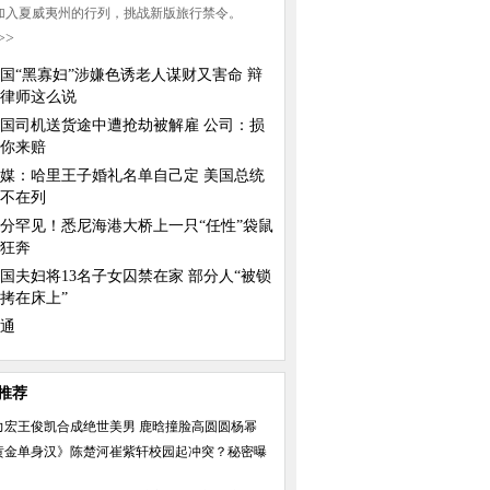
加入夏威夷州的行列，挑战新版旅行禁令。
>>
国“黑寡妇”涉嫌色诱老人谋财又害命 辩
律师这么说
国司机送货途中遭抢劫被解雇 公司：损
你来赔
媒：哈里王子婚礼名单自己定 美国总统
不在列
分罕见！悉尼海港大桥上一只“任性”袋鼠
狂奔
国夫妇将13名子女囚禁在家 部分人“被锁
拷在床上”
通
推荐
力宏王俊凯合成绝世美男 鹿晗撞脸高圆圆杨幂
黄金单身汉》陈楚河崔紫轩校园起冲突？秘密曝