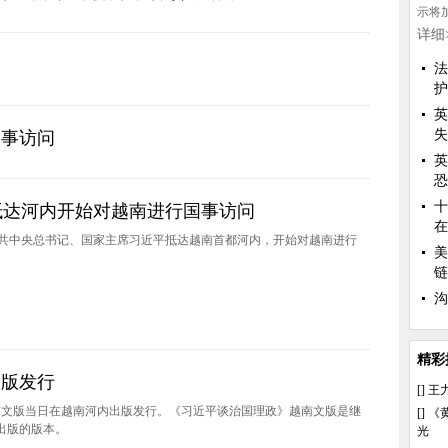
示将
详细
法
护
英
失
国事访问
英
恐
十
抵达河内开始对越南进行国事访问
在
，中共中央总书记、国家主席习近平抵达越南首都河内，开始对越南进行
美
链
沟
精彩
出版发行
[]
王
南文版当日在越南河内出版发行。《习近平谈治国理政》越南文版是继
[]
《
出版的版本。
光