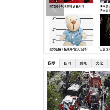
第三届中国国际芭蕾演出季闭幕
第75届金球奖颁奖典礼举行
法国总
切合影
日本“成人节”庆典 传统和服成靓
丽风景线
现实版帕丁顿熊寻“主人”启事
世界国
国际
国内
财经
文化