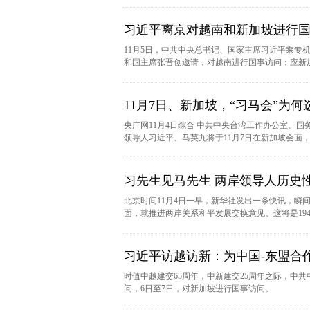
习近平离京对越南和新加坡进行
11月5日，中共中央总书记、国家主席习近平乘专
和国主席张晋创邀请，对越南进行国事访问；应新
11月7日、新加坡，“习马会”为
央广网11月4日综合 中共中央台湾工作办公室、
领导人习近平、马英九将于11月7日在新加坡会面
习先生见马先生 两岸领导人历史性
北京时间11月4日一早，新华社发出一条快讯，瞬
面，就推进两岸关系和平发展交换意见。这将是19
习近平访越访新：为中国-东盟合
时值中越建交65周年，中新建交25周年之际，中共
问，6日至7日，对新加坡进行国事访问。