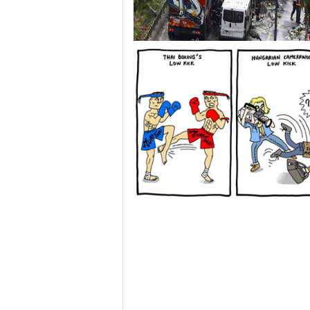
伊斯坦布尔遭炸弹袭击 至少11死36伤（图