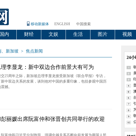
移动新媒体
ENGLISH
中国搜索
国内
财经
文娱
生活
图片
视频
南、新加坡
>
焦点新闻
24
总理李显龙：新中双边合作前景大有可为
建交25周年之际，新加坡总理李显龙接受新加坡《联合早报》专访，
了新中双边关系的发展，谈到他对中国的多重印象，包括参观中国历
的震撼。
和彭丽媛出席阮富仲和张晋创共同举行的欢迎
，阮富仲和习近平分别致辞，强调中越关系不断向前发展为两国人民