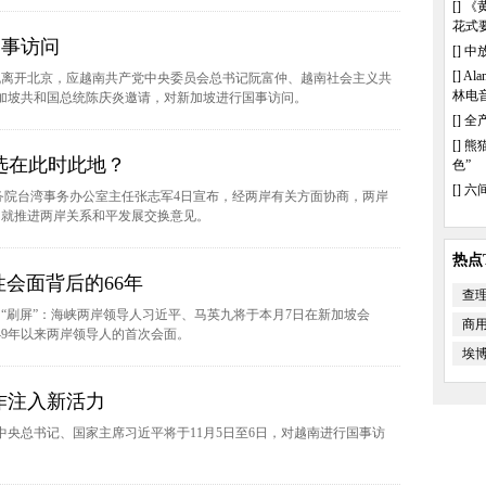
[]
《
花式
国事访问
[]
中
[]
Al
机离开北京，应越南共产党中央委员会总书记阮富仲、越南社会主义共
林电
加坡共和国总统陈庆炎邀请，对新加坡进行国事访问。
[]
全
[]
熊
何选在此时此地？
色”
[]
六
国务院台湾事务办公室主任张志军4日宣布，经两岸有关方面协商，两岸
，就推进两岸关系和平发展交换意见。
热点T
会面背后的66年
查
间“刷屏”：海峡两岸领导人习近平、马英九将于本月7日在新加坡会
商
49年以来两岸领导人的首次会面。
埃
作注入新活力
中央总书记、国家主席习近平将于11月5日至6日，对越南进行国事访